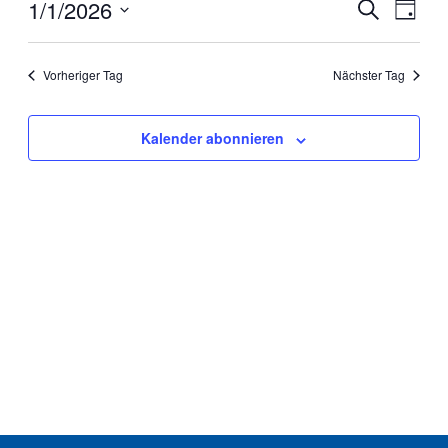
Veranst
1/1/2026
Vera
Suche
Tag
Ansi
Suche
Datum
wählen.
Navi
und
Vorheriger Tag
Nächster Tag
Ansichte
Navigat
Kalender abonnieren