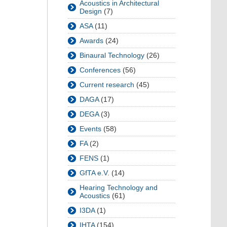
Acoustics in Architectural
Design
(7)
ASA
(11)
Awards
(24)
Binaural Technology
(26)
Conferences
(56)
Current research
(45)
DAGA
(17)
DEGA
(3)
Events
(58)
FA
(2)
FENS
(1)
GfTA e.V.
(14)
Hearing Technology and
Acoustics
(61)
I3DA
(1)
IHTA
(154)