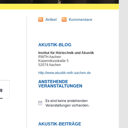
Artikel
Kommentare
AKUSTIK-BLOG
Institut für Hörtechnik und Akustik
RWTH Aachen
Kopernikusstraße 5
52074 Aachen
http://www.akustik.rwth-aachen.de
ANSTEHENDE
staltung
VERANSTALTUNGEN
ag
hten-
ation
Es sind keine anstehenden
Hinweis
Veranstaltungen vorhanden.
AKUSTIK-BEITRÄGE