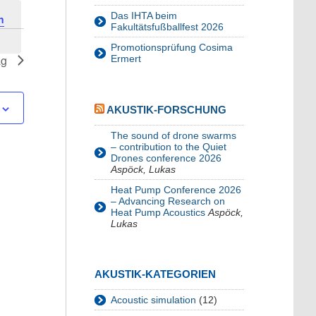
Das IHTA beim
n
Fakultätsfußballfest 2026
Promotionsprüfung Cosima
ag
Ermert
AKUSTIK-FORSCHUNG
The sound of drone swarms
– contribution to the Quiet
Drones conference 2026
Aspöck, Lukas
Heat Pump Conference 2026
– Advancing Research on
Heat Pump Acoustics
Aspöck,
Lukas
AKUSTIK-KATEGORIEN
Acoustic simulation
(12)