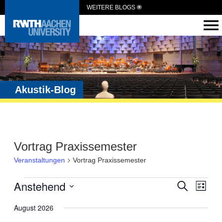
WEITERE BLOGS
Akustik-Blog
Vortrag Praxissemester
Veranstaltungen
Vortrag Praxissemester
Veranst
Anstehend
Vera
Suche
Liste
Ansi
Suche
Datum
wählen.
August 2026
Navi
und