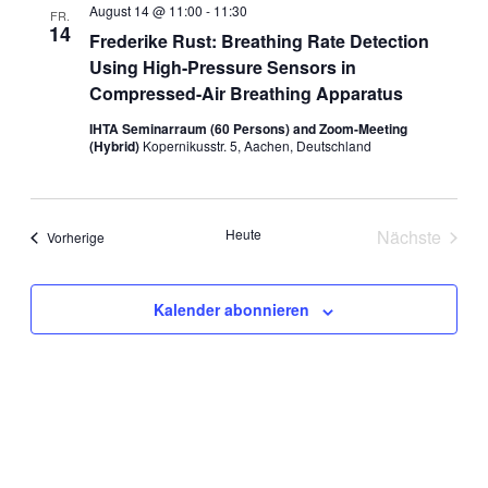
Ansichte
August 14 @ 11:00
-
11:30
FR.
14
Navigat
Frederike Rust: Breathing Rate Detection
Using High-Pressure Sensors in
Compressed-Air Breathing Apparatus
IHTA Seminarraum (60 Persons) and Zoom-Meeting
(Hybrid)
Kopernikusstr. 5, Aachen, Deutschland
Heute
Nächste
Veranstaltungen
Vorherige
Veranstal
Kalender abonnieren