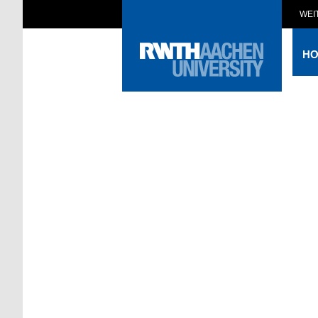
WEI
H