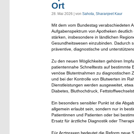
Ort
28. Mai 2026 | von
Sahota, Sharanjeet Kaur
Mit dem vom Bundestag verabschiedeten A
Aufgabenspektrum von Apotheken deutlich er
stärken, insbesondere in ländlichen Regione
Gesundheitswesen einzubinden. Dadurch sol
präventive, diagnostische und unterstütze
Zu den neuen Möglichkeiten gehören Impfun
patientennahe Schnelltests auf bestimmte E
venöse Blutentnahmen zu diagnostischen Zw
und bei der Kontrolle von Blutwerten im 
Dienstleistungen werden ausgeweitet, etwa
Diabetes, Bluthochdruck, Fettstoffwechsels
Ein besonders sensibler Punkt ist die Abgab
allgemein erlaubt sein, sondern nur in bes
Patientinnen und Patienten oder bei besti
Ersatz für ärztliche Diagnostik oder Thera
Für Arztpraxen bedeutet die Reform neue Sc