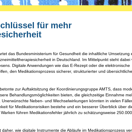
Schlüssel für mehr
esicherheit
tet das Bundesministerium für Gesundheit die inhaltliche Umsetzung 
imitteltherapiesicherheit in Deutschland. Im Mittelpunkt steht dabei 
wesens. Digitale Anwendungen wie das E-Rezept oder die elektronische
lfen, den Medikationsprozess sicherer, strukturierter und übersichtliche
betonte zur Auftaktsitzung der Koordinierungsgruppe AMTS, dass mod
sere Behandlungsmöglichkeiten bieten, die gleichzeitige Einnahme me
t. Unerwünschte Neben- und Wechselwirkungen könnten in vielen Fälle
t für Medikationsrisiken bestehe und ein besserer Überblick über di
t Warken führen Medikationsfehler jährlich zu schätzungsweise 250.000
daher, wie digitale Instrumente die Abläufe im Medikationsprozess ve