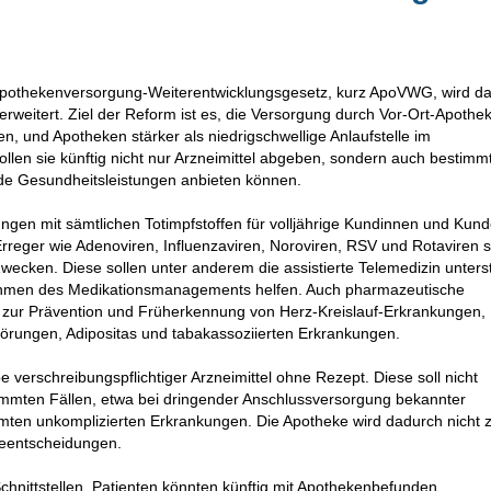
pothekenversorgung-Weiterentwicklungsgesetz, kurz ApoVWG, wird d
weitert. Ziel der Reform ist es, die Versorgung durch Vor-Ort-Apothe
n, und Apotheken stärker als niedrigschwellige Anlaufstelle im
len sie künftig nicht nur Arzneimittel abgeben, sondern auch bestimm
nde Gesundheitsleistungen anbieten können.
gen mit sämtlichen Totimpfstoffen für volljährige Kundinnen und Kund
rreger wie Adenoviren, Influenzaviren, Noroviren, RSV und Rotaviren 
ecken. Diese sollen unter anderem die assistierte Telemedizin unters
Rahmen des Medikationsmanagements helfen. Auch pharmazeutische
 zur Prävention und Früherkennung von Herz-Kreislauf-Erkrankungen,
törungen, Adipositas und tabakassoziierten Erkrankungen.
e verschreibungspflichtiger Arzneimittel ohne Rezept. Diese soll nicht
timmten Fällen, etwa bei dringender Anschlussversorgung bekannter
mmten unkomplizierten Erkrankungen. Die Apotheke wird dadurch nicht
pieentscheidungen.
hnittstellen. Patienten könnten künftig mit Apothekenbefunden,