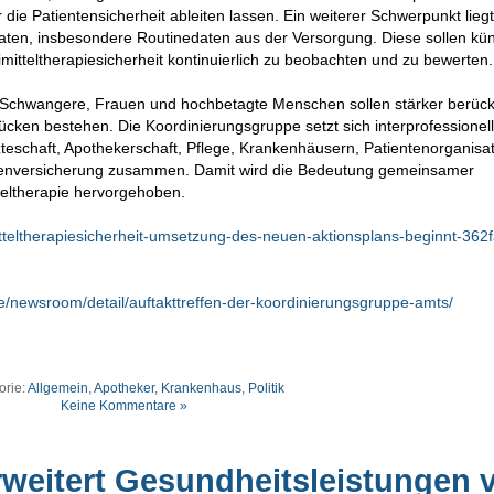
ie Patientensicherheit ableiten lassen. Ein weiterer Schwerpunkt liegt
en, insbesondere Routinedaten aus der Versorgung. Diese sollen kün
mitteltherapiesicherheit kontinuierlich zu beobachten und zu bewerten.
 Schwangere, Frauen und hochbetagte Menschen sollen stärker berücks
ücken bestehen. Die Koordinierungsgruppe setzt sich interprofessionel
teschaft, Apothekerschaft, Pflege, Krankenhäusern, Patientenorganisa
nkenversicherung zusammen. Damit wird die Bedeutung gemeinsamer
teltherapie hervorgehoben.
itteltherapiesicherheit-umsetzung-des-neuen-aktionsplans-beginnt-362
e/newsroom/detail/auftakttreffen-der-koordinierungsgruppe-amts/
orie:
Allgemein
,
Apotheker
,
Krankenhaus
,
Politik
Keine Kommentare »
weitert Gesundheitsleistungen 