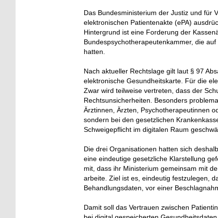
Das Bundesministerium der Justiz und für V
elektronischen Patientenakte (ePA) ausdrü
Hintergrund ist eine Forderung der Kasse
Bundespsychotherapeutenkammer, die auf b
hatten.
Nach aktueller Rechtslage gilt laut § 97 A
elektronische Gesundheitskarte. Für die ele
Zwar wird teilweise vertreten, dass der Sc
Rechtsunsicherheiten. Besonders problemat
Ärztinnen, Ärzten, Psychotherapeutinnen o
sondern bei den gesetzlichen Krankenkasse
Schweigepflicht im digitalen Raum geschwä
Die drei Organisationen hatten sich desha
eine eindeutige gesetzliche Klarstellung gef
mit, dass ihr Ministerium gemeinsam mit 
arbeite. Ziel ist es, eindeutig festzulegen
Behandlungsdaten, vor einer Beschlagnahm
Damit soll das Vertrauen zwischen Patient
bei digital gespeicherten Gesundheitsdaten