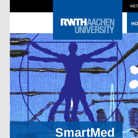
WEI
H
SmartMed