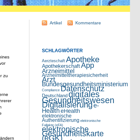
Artikel
Kommentare
SCHLAGWÖRTER
eines
Apotheke
Aerzteschaft
vor
App
Apothekerschaft
Arzneimittel
Arzneimitteltherapiesicherheit
r zu
Arzt
Bundesgesundheitsministerium
Datenschutz
Compliance
digitales
erne
Deutschland
Gesundheitswesen
hrerer
Digitalisierung
e-
n
Health
eHealth
e
elektronische
Authentifizierung
elektronische
Fallakte (eFA)
elektronische
Gesundheitskarte
(eGK)
rändern