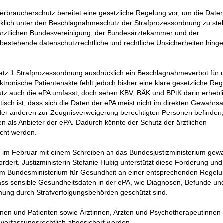
erbraucherschutz bereitet eine gesetzliche Regelung vor, um die Date
cklich unter den Beschlagnahmeschutz der Strafprozessordnung zu stel
närztlichen Bundesvereinigung, der Bundesärztekammer und der
estehende datenschutzrechtliche und rechtliche Unsicherheiten hing
bsatz 1 Strafprozessordnung ausdrücklich ein Beschlagnahmeverbot für 
ktronische Patientenakte fehlt jedoch bisher eine klare gesetzliche Reg
hutz auch die ePA umfasst, doch sehen KBV, BÄK und BPtK darin erhebl
isch ist, dass sich die Daten der ePA meist nicht im direkten Gewahrs
der anderen zur Zeugnisverweigerung berechtigten Personen befinden
n als Anbieter der ePA. Dadurch könnte der Schutz der ärztlichen
cht werden.
lb im Februar mit einem Schreiben an das Bundesjustizministerium gew
ordert. Justizministerin Stefanie Hubig unterstützt diese Forderung und 
dem Bundesministerium für Gesundheit an einer entsprechenden Regel
, dass sensible Gesundheitsdaten in der ePA, wie Diagnosen, Befunde un
ung durch Strafverfolgungsbehörden geschützt sind.
innen und Patienten sowie Ärztinnen, Ärzten und Psychotherapeutinnen
 verfassungsrechtlich abgesichert werden.