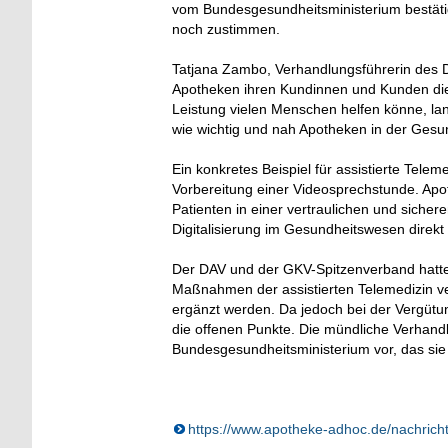
vom Bundesgesundheitsministerium bestät
noch zustimmen.
Tatjana Zambo, Verhandlungsführerin des D
Apotheken ihren Kundinnen und Kunden die a
Leistung vielen Menschen helfen könne, lan
wie wichtig und nah Apotheken in der Gesu
Ein konkretes Beispiel für assistierte Telem
Vorbereitung einer Videosprechstunde. Apo
Patienten in einer vertraulichen und siche
Digitalisierung im Gesundheitswesen direkt 
Der DAV und der GKV-Spitzenverband hatten
Maßnahmen der assistierten Telemedizin v
ergänzt werden. Da jedoch bei der Vergütung
die offenen Punkte. Die mündliche Verhandl
Bundesgesundheitsministerium vor, das sie
https://www.apotheke-adhoc.de/nachrichten