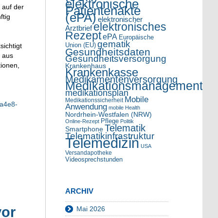
elektronische
 auf der
Patientenakte
(ePA)
ftig
elektronischer
elektronisches
Arztbrief
Rezept
ePA
Europäische
gematik
Union (EU)
ichtigt
Gesundheitsdaten
l aus
Gesundheitsversorgung
tionen,
Krankenhaus
Krankenkasse
Medikamentenversorgung
Medikationsmanagement
medikationsplan
Mobile
Medikationssicherheit
fa4e8-
Anwendung
mobile Health
Nordrhein-Westfalen (NRW)
Pflege
Online-Rezept
Politik
Telematik
Smartphone
Telematikinfrastruktur
Telemedizin
USA
Versandapotheke
Videosprechstunden
ARCHIV
vor
Mai 2026