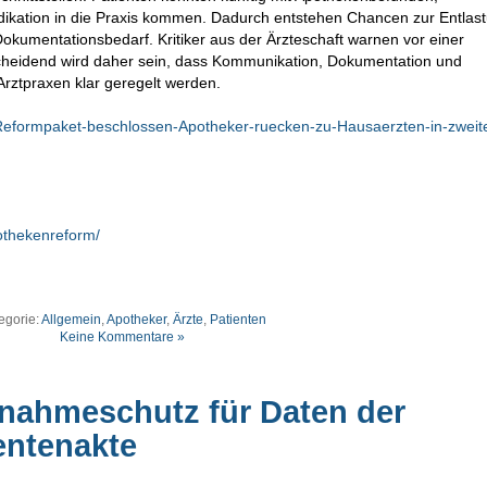
kation in die Praxis kommen. Dadurch entstehen Chancen zur Entlast
kumentationsbedarf. Kritiker aus der Ärzteschaft warnen vor einer
cheidend wird daher sein, dass Kommunikation, Dokumentation und
ztpraxen klar geregelt werden.
t/Reformpaket-beschlossen-Apotheker-ruecken-zu-Hausaerzten-in-zweit
othekenreform/
egorie:
Allgemein
,
Apotheker
,
Ärzte
,
Patienten
Keine Kommentare »
nahmeschutz für Daten der
entenakte