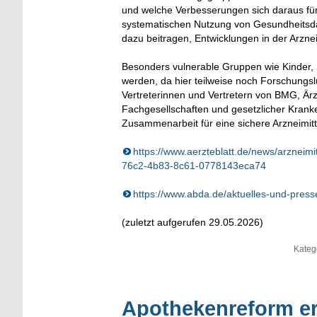
und welche Verbesserungen sich daraus für d
systematischen Nutzung von Gesundheitsdat
dazu beitragen, Entwicklungen in der Arznei
Besonders vulnerable Gruppen wie Kinder,
werden, da hier teilweise noch Forschungsl
Vertreterinnen und Vertretern von BMG, Ärz
Fachgesellschaften und gesetzlicher Kra
Zusammenarbeit für eine sichere Arzneimit
https://www.aerzteblatt.de/news/arzneim
76c2-4b83-8c61-0778143eca74
https://www.abda.de/aktuelles-und-press
(zuletzt aufgerufen 29.05.2026)
Kateg
Apothekenreform er