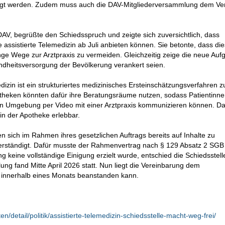
igt werden. Zudem muss auch die DAV-Mitgliederversammlung dem Ve
AV, begrüßte den Schiedsspruch und zeigte sich zuversichtlich, dass
ssistierte Telemedizin ab Juli anbieten können. Sie betonte, dass di
ge Wege zur Arztpraxis zu vermeiden. Gleichzeitig zeige die neue Auf
ndheitsversorgung der Bevölkerung verankert seien.
edizin ist ein strukturiertes medizinisches Ersteinschätzungsverfahren z
theken könnten dafür ihre Beratungsräume nutzen, sodass Patientinn
ren Umgebung per Video mit einer Arztpraxis kommunizieren können. Da
in der Apotheke erlebbar.
 sich im Rahmen ihres gesetzlichen Auftrags bereits auf Inhalte zu
erständigt. Dafür musste der Rahmenvertrag nach § 129 Absatz 2 SGB
 keine vollständige Einigung erzielt wurde, entschied die Schiedsstell
ung fand Mitte April 2026 statt. Nun liegt die Vereinbarung dem
 innerhalb eines Monats beanstanden kann.
/detail/politik/assistierte-telemedizin-schiedsstelle-macht-weg-frei/