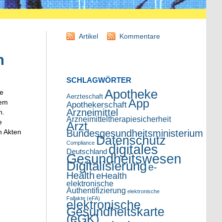
Artikel
Kommentare
n
SCHLAGWÖRTER
Apotheke
te
Aerzteschaft
App
dem
Apothekerschaft
Arzneimittel
n.
Arzneimitteltherapiesicherheit
e
Arzt
Bundesgesundheitsministerium
n Akten
Datenschutz
Compliance
digitales
Deutschland
Gesundheitswesen
Digitalisierung
e-
Health
eHealth
elektronische
Authentifizierung
elektronische
Fallakte (eFA)
elektronische
Gesundheitskarte
(eGK)