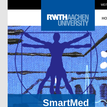
WEI
H
SmartMed