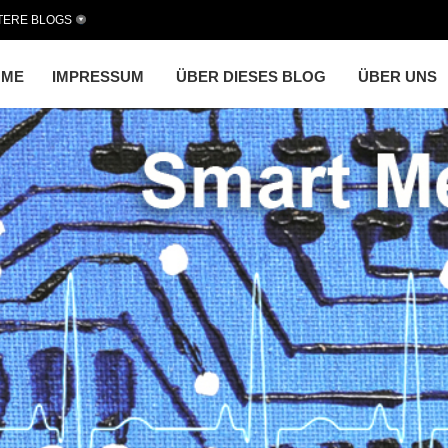
TERE BLOGS
OME
IMPRESSUM
ÜBER DIESES BLOG
ÜBER UNS