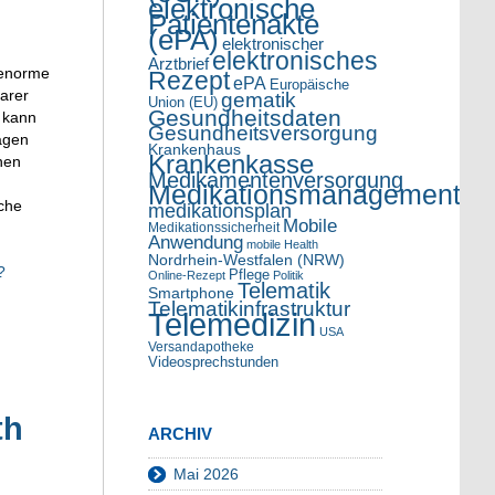
elektronische
Patientenakte
(ePA)
elektronischer
elektronisches
Arztbrief
 enorme
Rezept
ePA
Europäische
arer
gematik
Union (EU)
Gesundheitsdaten
t kann
Gesundheitsversorgung
agen
Krankenhaus
Krankenkasse
nen
Medikamentenversorgung
Medikationsmanagement
sche
medikationsplan
Mobile
Medikationssicherheit
Anwendung
mobile Health
Nordrhein-Westfalen (NRW)
?
Pflege
Online-Rezept
Politik
Telematik
Smartphone
Telematikinfrastruktur
Telemedizin
USA
Versandapotheke
Videosprechstunden
th
ARCHIV
Mai 2026