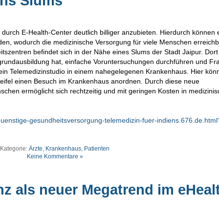
ens Slums
 durch E-Health-Center deutlich billiger anzubieten. Hierdurch können
rden, wodurch die medizinische Versorgung für viele Menschen erreichb
tszentren befindet sich in der Nähe eines Slums der Stadt Jaipur. Dor
tsgrundausbildung hat, einfache Voruntersuchungen durchführen und Fr
in ein Telemedizinstudio in einem nahegelegenen Krankenhaus. Hier kön
weifel einen Besuch im Krankenhaus anordnen. Durch diese neue
schen ermöglicht sich rechtzeitig und mit geringen Kosten in medizini
guenstige-gesundheitsversorgung-telemedizin-fuer-indiens.676.de.html
Kategorie:
Ärzte
,
Krankenhaus
,
Patienten
Keine Kommentare »
enz als neuer Megatrend im eHeal