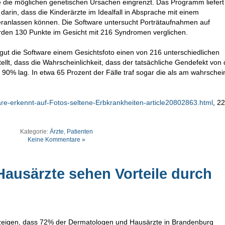
e die möglichen genetischen Ursachen eingrenzt. Das Programm liefert
arin, dass die Kinderärzte im Idealfall in Absprache mit einem
eranlassen können. Die Software untersucht Porträtaufnahmen auf
 werden 130 Punkte im Gesicht mit 216 Syndromen verglichen.
e gut die Software einem Gesichtsfoto einen von 216 unterschiedlichen
lt, dass die Wahrscheinlichkeit, dass der tatsächliche Gendefekt von 
90% lag. In etwa 65 Prozent der Fälle traf sogar die als am wahrschei
are-erkennt-auf-Fotos-seltene-Erbkrankheiten-article20802863.html
, 2
Kategorie:
Ärzte
,
Patienten
Keine Kommentare »
ausärzte sehen Vorteile durch
zeigen, dass 72% der Dermatologen und Hausärzte in Brandenburg