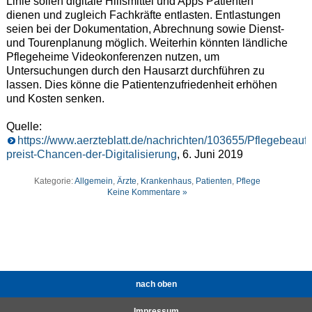
Linie sollen digitale Hilfsmittel und Apps Patienten
dienen und zugleich Fachkräfte entlasten. Entlastungen
seien bei der Dokumentation, Abrechnung sowie Dienst-
und Tourenplanung möglich. Weiterhin könnten ländliche
Pflegeheime Videokonferenzen nutzen, um
Untersuchungen durch den Hausarzt durchführen zu
lassen. Dies könne die Patientenzufriedenheit erhöhen
und Kosten senken.
Quelle:
https://www.aerzteblatt.de/nachrichten/103655/Pflegebeauftr
preist-Chancen-der-Digitalisierung
, 6. Juni 2019
Kategorie:
Allgemein
,
Ärzte
,
Krankenhaus
,
Patienten
,
Pflege
Keine Kommentare »
nach oben
Impressum