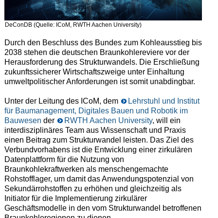
DeConDB (Quelle: ICoM, RWTH Aachen University)
Durch den Beschluss des Bundes zum Kohleausstieg bis
2038 stehen die deutschen Braunkohlereviere vor der
Herausforderung des Strukturwandels. Die Erschließung
zukunftssicherer Wirtschaftszweige unter Einhaltung
umweltpolitischer Anforderungen ist somit unabdingbar.
Unter der Leitung des ICoM, dem
Lehrstuhl und Institut
für Baumanagement, Digitales Bauen und Robotik im
Bauwesen
der
RWTH Aachen University
, will ein
interdisziplinäres Team aus Wissenschaft und Praxis
einen Beitrag zum Strukturwandel leisten. Das Ziel des
Verbundvorhabens ist die Entwicklung einer zirkulären
Datenplattform für die Nutzung von
Braunkohlekraftwerken als menschengemachte
Rohstofflager, um damit das Anwendungspotenzial von
Sekundärrohstoffen zu erhöhen und gleichzeitig als
Initiator für die Implementierung zirkulärer
Geschäftsmodelle in den vom Strukturwandel betroffenen
Braunkohleregionen zu dienen.