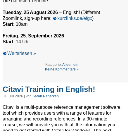
Die nächsten Termine:
Tuesday, 25 August 2026
– English! (Different
Zoomlink, sign-up here:
kurzlinks.de/efgx
)
Start:
10am
Freitag, 25. September 2026
Start:
14 Uhr
Weiterlesen »
Kategorie:
Allgemein
Keine Kommentare »
Citavi Training in English!
01. Juli 2026 | von
Sarah Renerken
Citavi is a multi-purpose reference management software
tool which provides users with a range of features for
arranging and recording references. In a 90-minute
course, we will provide you with all the information you
need to get started with Citavi for Windows. The next