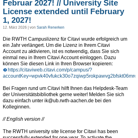
Februar 2027! // University Site
License extended until February
1, 2027!
12. März 2026 | von
Sarah Renerken
Die RWTH Campuslizenz für Citavi wurde erfolgreich um
ein Jahr verlängert. Um die Lizenz in Ihrem Citavi
Account zu aktivieren, ist es notwendig, dass Sie sich
einmal neu in Ihrem Citavi Account einloggen. Dazu
können Sie diesen Link in Ihren Browser kopieren:
https://citaviweb.citavi.com/p/campus/?
accountKey=wpvk40vfukck30o7zqiwp5rokpawvg2bfskt06mr
Bei Fragen rund um Citavi hilft Ihnen das Helpdesk-Team
der Universitätsbibliothek gerne weiter! Melden Sie sich
dazu einfach unter ik@ub.rwth-aachen.de bei den
Kolleginnen.
// English version //
The RWTH university site license for Citavi has been
successfully extended for one year. To activate the