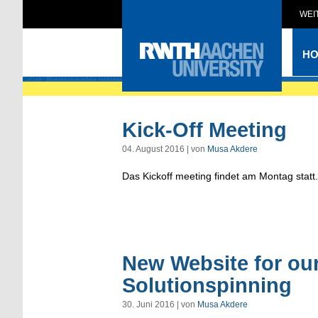
WEI
irg-solutionsp
H
Kick-Off Meeting
04. August 2016 | von
Musa Akdere
Das Kickoff meeting findet am Montag statt.
New Website for ou
Solutionspinning
30. Juni 2016 | von
Musa Akdere