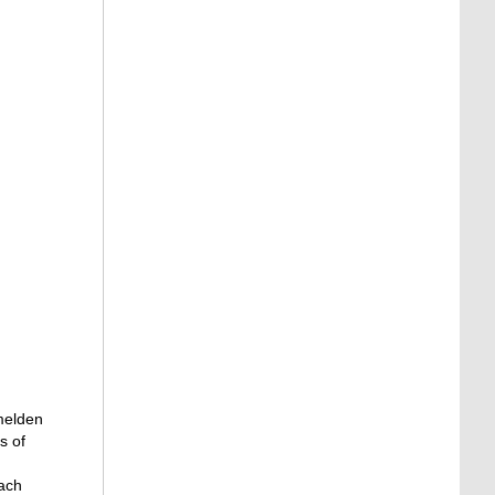
melden
s of
nach