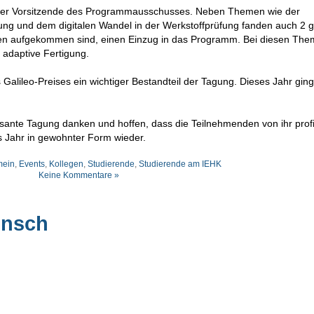
pp der Vorsitzende des Programmausschusses. Neben Themen wie der
ung und dem digitalen Wandel in der Werkstoffprüfung fanden auch 2 
ren aufgekommen sind, einen Einzug in das Programm. Bei diesen Th
e adaptive Fertigung.
Galileo-Preises ein wichtiger Bestandteil der Tagung. Dieses Jahr ging
essante Tagung danken und hoffen, dass die Teilnehmenden von ihr profi
s Jahr in gewohnter Form wieder.
mein
,
Events
,
Kollegen
,
Studierende
,
Studierende am IEHK
Keine Kommentare »
unsch