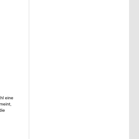
hl eine
meint,
die