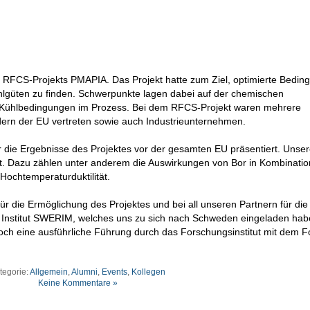
es RFCS-Projekts PMAPIA. Das Projekt hatte zum Ziel, optimierte Bedi
ahlgüten zu finden. Schwerpunkte lagen dabei auf der chemischen
Kühlbedingungen im Prozess. Bei dem RFCS-Projekt waren mehrere
ern der EU vertreten sowie auch Industrieunternehmen.
die Ergebnisse des Projektes vor der gesamten EU präsentiert. Unse
gt. Dazu zählen unter anderem die Auswirkungen von Bor in Kombinatio
Hochtemperaturduktilität.
 die Ermöglichung des Projektes und bei all unseren Partnern für die
Institut SWERIM, welches uns zu sich nach Schweden eingeladen hab
ch eine ausführliche Führung durch das Forschungsinstitut mit dem F
tegorie:
Allgemein
,
Alumni
,
Events
,
Kollegen
Keine Kommentare »