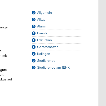
Allgemein
Alltag
Alumni
ngungen
Events
Exkursion
Gerätschaften
re
Kollegen
n mit
Studierende
Studierende am IEHK
 gute
en.
okus auf