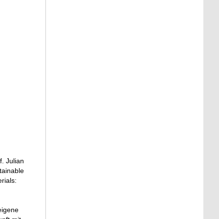
. Julian
tainable
rials:
eigene