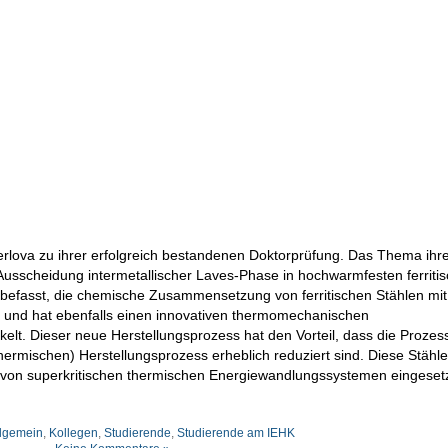
erlova zu ihrer erfolgreich bestandenen Doktorprüfung. Das Thema ihr
e Ausscheidung intermetallischer Laves-Phase in hochwarmfesten ferriti
mit befasst, die chemische Zusammensetzung von ferritischen Stählen mi
 und hat ebenfalls einen innovativen thermomechanischen
kelt. Dieser neue Herstellungsprozess hat den Vorteil, dass die Proze
thermischen) Herstellungsprozess erheblich reduziert sind. Diese Stähl
 von superkritischen thermischen Energiewandlungssystemen eingeset
lgemein
,
Kollegen
,
Studierende
,
Studierende am IEHK