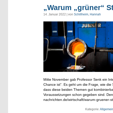
„Warum „grüner“ St
14. Januar 2022 | von
Schillheim, Hannah
Mitte November gab Professor Senk ein Inte
Chance ist“. Es geht um die Frage, wie di
dass diese beiden Themen gut kombinierbar 
Voraussetzungen schon gegeben sind. Den g
nachrichten.de/wirtschaft/warum-gruener-s
Kategorie:
Allgemei