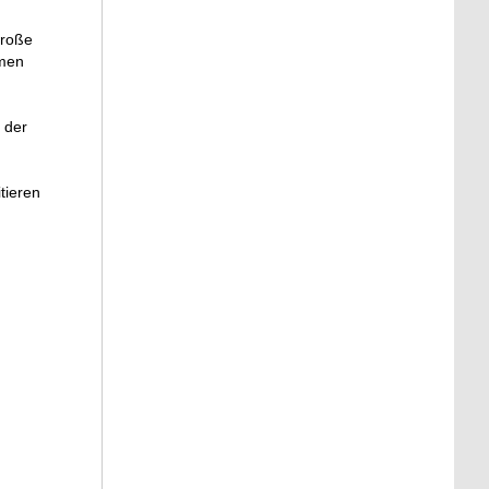
große
emen
 der
tieren