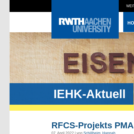
WEI
H
IEHK-Aktuell
RFCS-Projekts PMA
07. April 2022 | von
Schillheim, Hannah