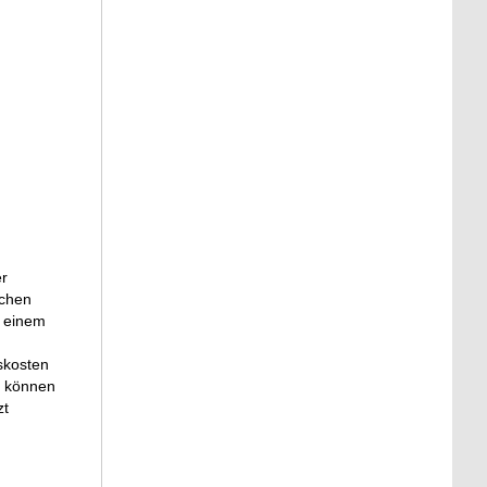
er
schen
t einem
sskosten
e können
zt