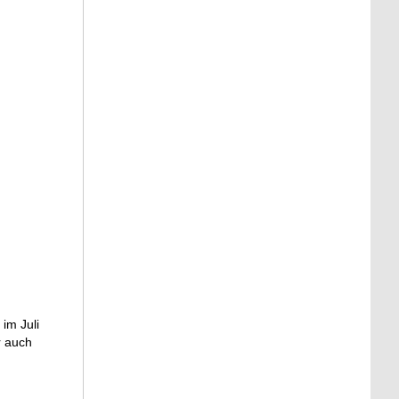
im Juli
r auch