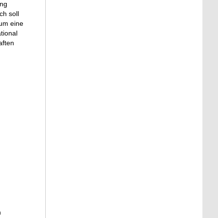
ung
h soll
 um eine
tional
aften
r
d
n