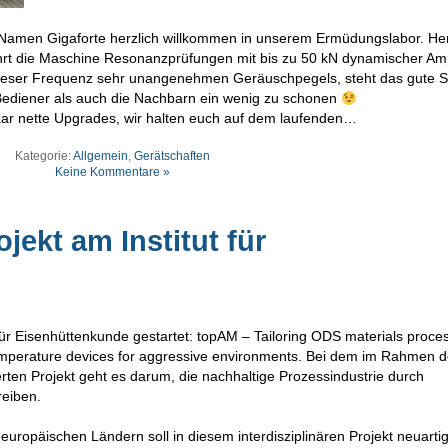
Namen Gigaforte herzlich willkommen in unserem Ermüdungslabor. Her
̈hrt die Maschine Resonanzprüfungen mit bis zu 50 kN dynamischer Am
eser Frequenz sehr unangenehmen Geräuschpegels, steht das gute St
Bediener als auch die Nachbarn ein wenig zu schonen
aar nette Upgrades, wir halten euch auf dem laufenden…
Kategorie:
Allgemein
,
Gerätschaften
Keine Kommentare »
jekt am Institut für
 für Eisenhüttenkunde gestartet: topAM – Tailoring ODS materials proce
 temperature devices for aggressive environments. Bei dem im Rahmen 
ten Projekt geht es darum, die nachhaltige Prozessindustrie durch
reiben.
europäischen Ländern soll in diesem interdisziplinären Projekt neuart