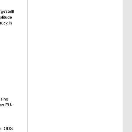
gestellt
plitude
ück in
ssing
des EU-
ige ODS-