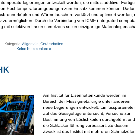
htemperaturlegierungen entwickelt werden, die mittels additiver Fertig
siven Hochtemperaturumgebungen zum Einsatz kommen können. Dadurc
Gasbrennerköpfen und Wärmetauschern verkürzt und optimiert werden,
tz zu ermöglichen. Durch die Verbindung von ICME (integrated computa
ng mit selektiven Laserschmelzens sollen einzigartige Materialeigensch
Kategorie:
Allgemein
,
Gerätschaften
Keine Kommentare »
HK
Am Institut für Eisenhüttenkunde werden im
Bereich der Flüssigmetallurgie unter anderem
neue Legierungen entwickelt, Einflussparamete
auf das Gussgefüge untersucht, Versuche zur
Bestimmung von Löslichkeiten durchgeführt un
die Schlackenführung verbessert. Zu diesem
Zweck ist das Institut mit mehreren Schmelzöfe