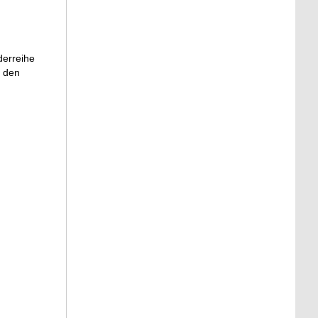
derreihe
u den