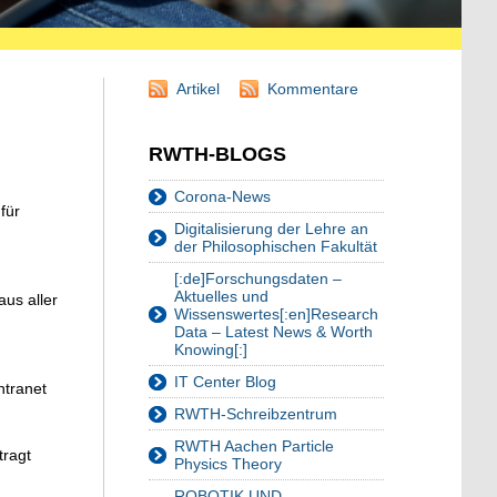
Artikel
Kommentare
RWTH-BLOGS
Corona-News
für
Digitalisierung der Lehre an
der Philosophischen Fakultät
[:de]Forschungsdaten –
Aktuelles und
us aller
Wissenswertes[:en]Research
Data – Latest News & Worth
Knowing[:]
IT Center Blog
ntranet
RWTH-Schreibzentrum
RWTH Aachen Particle
tragt
Physics Theory
ROBOTIK UND