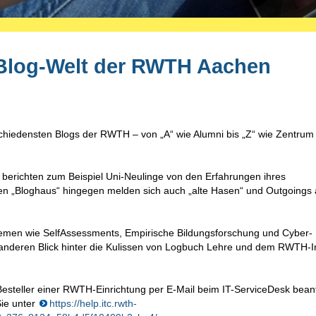
 Blog-Welt der RWTH Aachen
rschiedensten Blogs der RWTH – von „A“ wie Alumni bis „Z“ wie Zentrum 
berichten zum Beispiel Uni-Neulinge von den Erfahrungen ihres
en „Bloghaus“ hingegen melden sich auch „alte Hasen“ und Outgoings a
hemen wie SelfAssessments, Empirische Bildungsforschung und Cyber-
anderen Blick hinter die Kulissen von Logbuch Lehre und dem RWTH-I
steller einer RWTH-Einrichtung per E-Mail beim IT-ServiceDesk bean
Sie unter
https://help.itc.rwth-