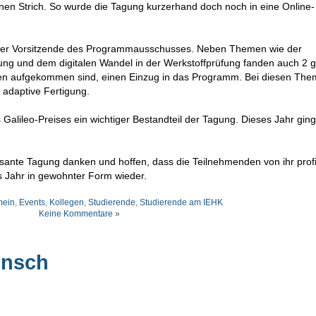
en Strich. So wurde die Tagung kurzerhand doch noch in eine Online-
pp der Vorsitzende des Programmausschusses. Neben Themen wie der
ung und dem digitalen Wandel in der Werkstoffprüfung fanden auch 2 
ren aufgekommen sind, einen Einzug in das Programm. Bei diesen Th
e adaptive Fertigung.
Galileo-Preises ein wichtiger Bestandteil der Tagung. Dieses Jahr ging
essante Tagung danken und hoffen, dass die Teilnehmenden von ihr profi
s Jahr in gewohnter Form wieder.
mein
,
Events
,
Kollegen
,
Studierende
,
Studierende am IEHK
Keine Kommentare »
unsch