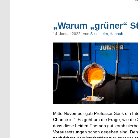
„Warum „grüner“ St
14. Januar 2022 | von
Schillheim, Hannah
Mitte November gab Professor Senk ein Inte
Chance ist“. Es geht um die Frage, wie di
dass diese beiden Themen gut kombinierbar 
Voraussetzungen schon gegeben sind. Den g
nachrichten.de/wirtschaft/warum-gruener-s