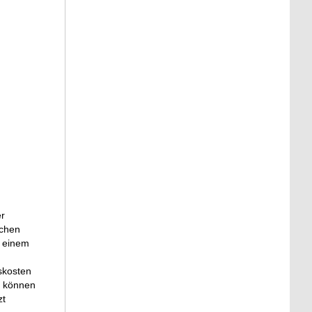
er
schen
t einem
sskosten
e können
zt