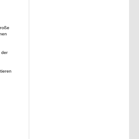
große
emen
 der
tieren