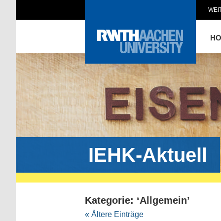
WEI
H
IEHK-Aktuell
Kategorie: ‘Allgemein’
« Ältere Einträge