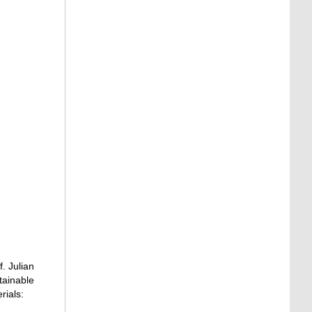
. Julian
tainable
rials: