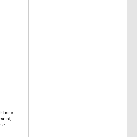
hl eine
meint,
die