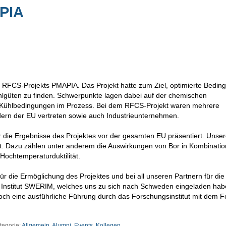
PIA
es RFCS-Projekts PMAPIA. Das Projekt hatte zum Ziel, optimierte Bedi
ahlgüten zu finden. Schwerpunkte lagen dabei auf der chemischen
Kühlbedingungen im Prozess. Bei dem RFCS-Projekt waren mehrere
ern der EU vertreten sowie auch Industrieunternehmen.
die Ergebnisse des Projektes vor der gesamten EU präsentiert. Unse
gt. Dazu zählen unter anderem die Auswirkungen von Bor in Kombinatio
Hochtemperaturduktilität.
 die Ermöglichung des Projektes und bei all unseren Partnern für die
Institut SWERIM, welches uns zu sich nach Schweden eingeladen hab
ch eine ausführliche Führung durch das Forschungsinstitut mit dem F
tegorie:
Allgemein
,
Alumni
,
Events
,
Kollegen