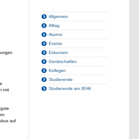
Allgemein
Alltag
Alumni
Events
ngungen
Exkursion
Gerätschaften
Kollegen
Studierende
re
Studierende am IEHK
n mit
 gute
en.
okus auf