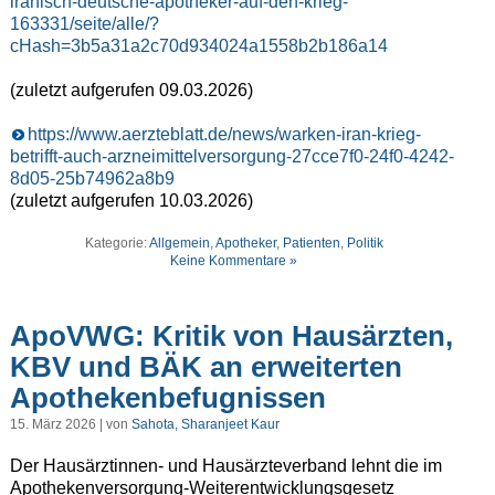
iranisch-deutsche-apotheker-auf-den-krieg-
163331/seite/alle/?
cHash=3b5a31a2c70d934024a1558b2b186a14
(zuletzt aufgerufen 09.03.2026)
https://www.aerzteblatt.de/news/warken-iran-krieg-
betrifft-auch-arzneimittelversorgung-27cce7f0-24f0-4242-
8d05-25b74962a8b9
(zuletzt aufgerufen 10.03.2026)
Kategorie:
Allgemein
,
Apotheker
,
Patienten
,
Politik
Keine Kommentare »
ApoVWG: Kritik von Hausärzten,
KBV und BÄK an erweiterten
Apothekenbefugnissen
15. März 2026 | von
Sahota, Sharanjeet Kaur
Der Hausärztinnen- und Hausärzteverband lehnt die im
Apothekenversorgung-Weiterentwicklungsgesetz