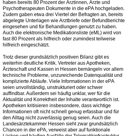
haben bereits 80 Prozent der Ärztinnen, Ärzte und
Psychotherapeuten Dokumente in die ePA hochgeladen.
Zudem gaben etwa drei Viertel der Befragten an, bereits
abgelegte Unterlagen wie Arztbriefe oder Befundberichte
eingesehen und für Behandlungen genutzt zu haben.
Auch die elektronische Medikationsliste (eML) wird von
fast 80 Prozent als hilfreich oder zumindest teilweise
hilfreich eingeschätzt.
Trotz dieser grundsätzlich positiven Bilanz gibt es
weiterhin deutliche Kritik. Vertreter aus Apotheken,
Ärzteschaft und Kassen in Hessen bemängeln vor allem
technische Probleme, unzureichende Datenqualität und
komplizierte Abläufe. Viele Informationen in der ePA
seien unvollständig, unstrukturiert oder schwer
auffindbar. Außerdem sei häufig unklar, wer für die
Aktualität und Korrektheit der Inhalte verantwortlich ist.
Apotheken kritisieren insbesondere, dass wichtige
Informationen oft nicht schnell genug erfassbar und für
den Alltag nicht zuverlässig genug seien. Auch die
Landesärztekammer Hessen sieht zwar grundsätzlich
Chancen in der ePA, verweist aber auf funktionale
Lücken und häufige Ausfälle der Telematikinfrastruktur.