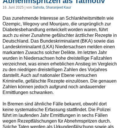
Abnehmspritzen als Tatmotiv
16. Juni 2025 | von
Sahota, Sharanjeet Kaur
Das zunehmende Interesse an Schlankheitsmitteln wie
Ozempic, Wegovy und Mounjaro, die ursprünglich zur
Diabetesbehandlung entwickelt worden waren, führt
auch zu einer Zunahme gefälschter ärztlicher Rezepte in
Deutschland. Das Bundeskriminalamt (BKA) sowie das
Landeskriminalamt (LKA) Niedersachsen melden einen
markanten Zuwachs solcher Delikte. Im letzten Jahr
wurden in Niedersachsen hohe dreistellige Fallzahlen
verzeichnet, was einen erheblichen Anstieg im Vergleich
zu den niedrigen dreistelligen Zahlen des Vorjahres
darstellt. Auch auf nationaler Ebene versuchen
Kriminelle, gefälschte Rezepte einzulösen. Die genauen
Zahlen können jedoch aufgrund noch andauernder
Ermittlungen schwanken.
In Bremen sind ähnliche Fälle bekannt, obwohl dort
keine systematische Erfassung stattfindet. Die Polizei
führt im laufenden Jahr Ermittlungen in sechs Fällen
wegen Rezeptfälschungen für Abnehmspritzen durch.
Solche Taten werden als Urkundenfälschung sowie als