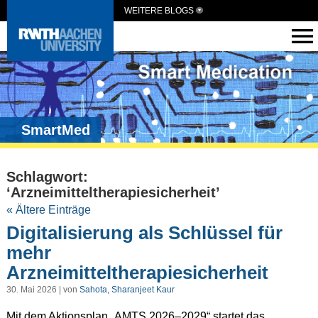
WEITERE BLOGS
SmartMed
Schlagwort:
‘Arzneimitteltherapiesicherheit’
« Ältere Einträge
Digitalisierung als Schlüssel für
mehr
Arzneimitteltherapiesicherheit
30. Mai 2026 | von
Sahota, Sharanjeet Kaur
Mit dem Aktionsplan „AMTS 2026–2029“ startet das