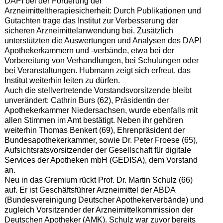
DAPI bei der Förderung der
Arzneimitteltherapiesicherheit: Durch Publikationen und
Gutachten trage das Institut zur Verbesserung der
sicheren Arzneimittelanwendung bei. Zusätzlich
unterstützten die Auswertungen und Analysen des DAPI
Apothekerkammern und -verbände, etwa bei der
Vorbereitung von Verhandlungen, bei Schulungen oder
bei Veranstaltungen. Hubmann zeigt sich erfreut, das
Institut weiterhin leiten zu dürfen.
Auch die stellvertretende Vorstandsvorsitzende bleibt
unverändert: Cathrin Burs (62), Präsidentin der
Apothekerkammer Niedersachsen, wurde ebenfalls mit
allen Stimmen im Amt bestätigt. Neben ihr gehören
weiterhin Thomas Benkert (69), Ehrenpräsident der
Bundesapothekerkammer, sowie Dr. Peter Froese (65),
Aufsichtsratsvorsitzender der Gesellschaft für digitale
Services der Apotheken mbH (GEDISA), dem Vorstand
an.
Neu in das Gremium rückt Prof. Dr. Martin Schulz (66)
auf. Er ist Geschäftsführer Arzneimittel der ABDA
(Bundesvereinigung Deutscher Apothekerverbände) und
zugleich Vorsitzender der Arzneimittelkommission der
Deutschen Apotheker (AMK). Schulz war zuvor bereits