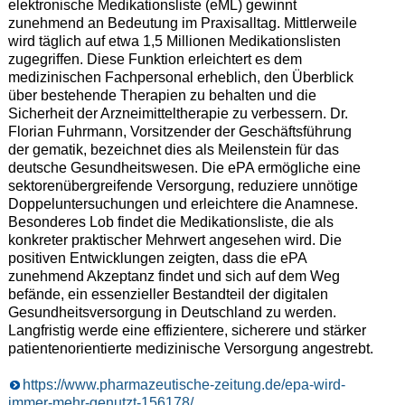
elektronische Medikationsliste (eML) gewinnt
zunehmend an Bedeutung im Praxisalltag. Mittlerweile
wird täglich auf etwa 1,5 Millionen Medikationslisten
zugegriffen. Diese Funktion erleichtert es dem
medizinischen Fachpersonal erheblich, den Überblick
über bestehende Therapien zu behalten und die
Sicherheit der Arzneimitteltherapie zu verbessern. Dr.
Florian Fuhrmann, Vorsitzender der Geschäftsführung
der gematik, bezeichnet dies als Meilenstein für das
deutsche Gesundheitswesen. Die ePA ermögliche eine
sektorenübergreifende Versorgung, reduziere unnötige
Doppeluntersuchungen und erleichtere die Anamnese.
Besonderes Lob findet die Medikationsliste, die als
konkreter praktischer Mehrwert angesehen wird. Die
positiven Entwicklungen zeigten, dass die ePA
zunehmend Akzeptanz findet und sich auf dem Weg
befände, ein essenzieller Bestandteil der digitalen
Gesundheitsversorgung in Deutschland zu werden.
Langfristig werde eine effizientere, sicherere und stärker
patientenorientierte medizinische Versorgung angestrebt.
https://www.pharmazeutische-zeitung.de/epa-wird-
immer-mehr-genutzt-156178/