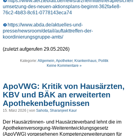
https://www.aerzteblatt.de/news/arzneimitteltherapiesicherhe
umsetzung-des-neuen-aktionsplans-beginnt-362fa4e8-
76c2-4b83-8c61-0778143eca74
https://www.abda.de/aktuelles-und-
presse/newsroom/detail/auftakttreffen-der-
koordinierungsgruppe-amts/
(zuletzt aufgerufen 29.05.2026)
Kategorie:
Allgemein
,
Apotheker
,
Krankenhaus
,
Politik
Keine Kommentare »
ApoVWG: Kritik von Hausärzten,
KBV und BÄK an erweiterten
Apothekenbefugnissen
15. März 2026 | von
Sahota, Sharanjeet Kaur
Der Hausärztinnen- und Hausärzteverband lehnt die im
Apothekenversorgung-Weiterentwicklungsgesetz
(ApoVWG) vorgesehenen Kompetenzerweiterungen für