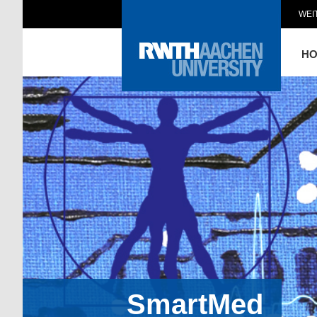
WEI
H
SmartMed