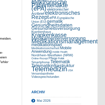
elektronische
Patientenakte
(ePA)
elektronischer
elektronisches
Arztbrief
Rezept
ePA
Europäische
gematik
Union (EU)
Gesundheitsdaten
Gesundheitsversorgung
Krankenhaus
Krankenkasse
Medikamentenversorgung
rmeiden.
Medikationsmanagement
medikationsplan
Mobile
Medikationssicherheit
Anwendung
mobile Health
ne-
Nordrhein-Westfalen (NRW)
seien
Pflege
Online-Rezept
Politik
Telematik
Fehler
Smartphone
Telematikinfrastruktur
Telemedizin
USA
Versandapotheke
Videosprechstunden
ARCHIV
Mai 2026