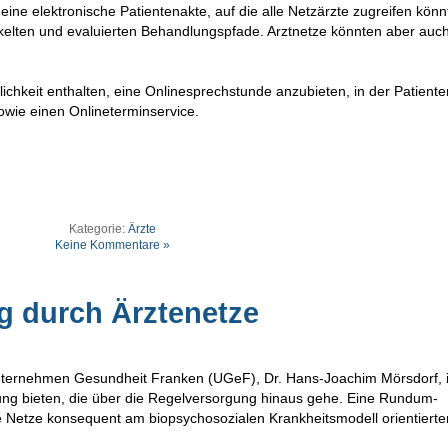
ne elektronische Patientenakte, auf die alle Netzärzte zugreifen könn
ckelten und evaluierten Behandlungspfade. Arztnetze könnten aber auch
ichkeit enthalten, eine Onlinesprechstunde anzubieten, in der Patiente
owie einen Onlineterminservice.
Kategorie:
Ärzte
Keine Kommentare »
 durch Ärztenetze
Unternehmen Gesundheit Franken (UGeF), Dr. Hans-Joachim Mörsdorf, i
ung bieten, die über die Regelversorgung hinaus gehe. Eine Rundum-
e Netze konsequent am biopsychosozialen Krankheitsmodell orientierte