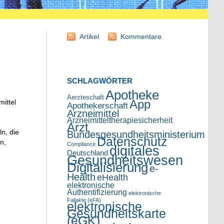
Artikel
Kommentare
SCHLAGWÖRTER
Apotheke
Aerzteschaft
App
ittel
Apothekerschaft
Arzneimittel
Arzneimitteltherapiesicherheit
Arzt
ln, die
Bundesgesundheitsministerium
Datenschutz
n,
Compliance
digitales
Deutschland
Gesundheitswesen
Digitalisierung
e-
Health
eHealth
elektronische
Authentifizierung
elektronische
Fallakte (eFA)
elektronische
Gesundheitskarte
(eGK)