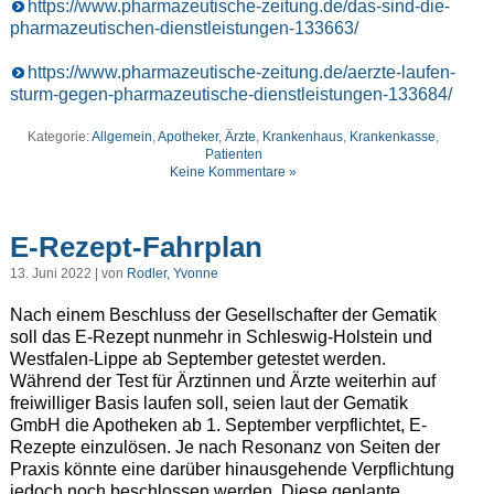
https://www.pharmazeutische-zeitung.de/das-sind-die-
pharmazeutischen-dienstleistungen-133663/
https://www.pharmazeutische-zeitung.de/aerzte-laufen-
sturm-gegen-pharmazeutische-dienstleistungen-133684/
Kategorie:
Allgemein
,
Apotheker
,
Ärzte
,
Krankenhaus
,
Krankenkasse
,
Patienten
Keine Kommentare »
E-Rezept-Fahrplan
13. Juni 2022 | von
Rodler, Yvonne
Nach einem Beschluss der Gesellschafter der Gematik
soll das E-Rezept nunmehr in Schleswig-Holstein und
Westfalen-Lippe ab September getestet werden.
Während der Test für Ärztinnen und Ärzte weiterhin auf
freiwilliger Basis laufen soll, seien laut der Gematik
GmbH die Apotheken ab 1. September verpflichtet, E-
Rezepte einzulösen. Je nach Resonanz von Seiten der
Praxis könnte eine darüber hinausgehende Verpflichtung
jedoch noch beschlossen werden. Diese geplante