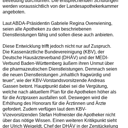
Betreuung durchführen. Die entsprechenden Schulungen
werden voraussichtlich von der Landesapothekerkammer
angeboten.
Laut ABDA-Präsidentin Gabriele Regina Overwiening,
seien alle Apotheken zu den beschriebenen
Dienstleistungen fähig und sollen diese auch anbieten.
Diese Entwicklung trifft jedoch nicht nur auf Zuspruch.
Die Kassenärztliche Bundevereinigung (KBV), der
Deutsche Hausärzteverband (DHÄV) und der MEDI-
Verbund Baden-Württemberg äußern ihren Unmut über
die pharmazeutischen Dienstleistungen. Demnach seien
die neuen Dienstleistungen „inhaltlich fragwürdig und
teuer“, wie der KBV-Vorstandsvorsitzende Andreas
Gassen betont. Hauptpunkt dabei sei die Vergütung,
welche nach aktuellem Plan für die Apotheken höher als
für die Arztpraxen ausfallen soll. Deswegen wird die
Erhöhung des Honorars für die Ärztinnen und Ärzte
gefordert. Zudem verfügen laut dem KBV-
Vizevorsitzenden Stefan Hofmeister die Apotheker nicht
über das nötige Wissen. Einen weiteren Kritikpunkt sieht
der Ulrich Weigeldt, Chef der DHÄV in der Zerstückelung