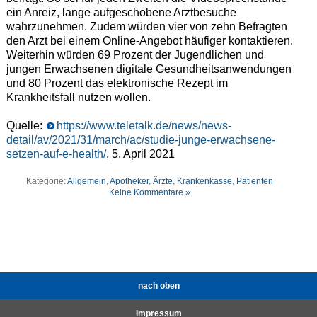
ein Anreiz, lange aufgeschobene Arztbesuche
wahrzunehmen. Zudem würden vier von zehn Befragten
den Arzt bei einem Online-Angebot häufiger kontaktieren.
Weiterhin würden 69 Prozent der Jugendlichen und
jungen Erwachsenen digitale Gesundheitsanwendungen
und 80 Prozent das elektronische Rezept im
Krankheitsfall nutzen wollen.
Quelle:
https://www.teletalk.de/news/news-
detail/av/2021/31/march/ac/studie-junge-erwachsene-
setzen-auf-e-health/
, 5. April 2021
Kategorie:
Allgemein
,
Apotheker
,
Ärzte
,
Krankenkasse
,
Patienten
Keine Kommentare »
nach oben
Impressum