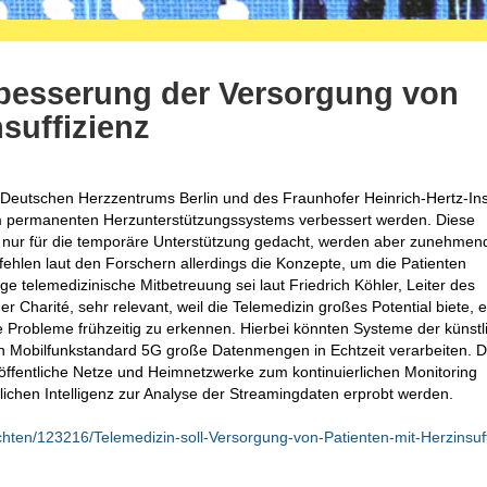
rbesserung der Versorgung von
suffizienz
tschen Herzzentrums Berlin und des Fraunhofer Heinrich-Hertz-Inst
em permanenten Herzunterstützungssystems verbessert werden. Diese
 nur für die temporäre Unterstützung gedacht, werden aber zunehmen
fehlen laut den Forschern allerdings die Konzepte, um die Patienten
ge telemedizinische Mitbetreuung sei laut Friedrich Köhler, Leiter des
r Charité, sehr relevant, weil die Telemedizin großes Potential biete, e
e Probleme frühzeitig zu erkennen. Hierbei könnten Systeme der künstl
len Mobilfunkstandard 5G große Datenmengen in Echtzeit verarbeiten. 
ffentliche Netze und Heimnetzwerke zum kontinuierlichen Monitoring
ichen Intelligenz zur Analyse der Streamingdaten erprobt werden.
ichten/123216/Telemedizin-soll-Versorgung-von-Patienten-mit-Herzinsuff