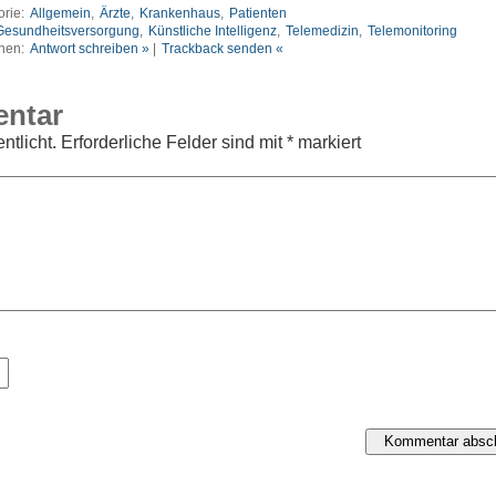
orie:
Allgemein
,
Ärzte
,
Krankenhaus
,
Patienten
Gesundheitsversorgung
,
Künstliche Intelligenz
,
Telemedizin
,
Telemonitoring
nen:
Antwort schreiben »
|
Trackback senden «
entar
ntlicht.
Erforderliche Felder sind mit
*
markiert