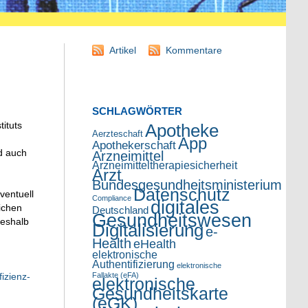
Artikel
Kommentare
SCHLAGWÖRTER
ituts
Apotheke
Aerzteschaft
App
Apothekerschaft
d auch
Arzneimittel
Arzneimitteltherapiesicherheit
Arzt
Bundesgesundheitsministerium
Datenschutz
ventuell
Compliance
digitales
ichen
Deutschland
Gesundheitswesen
Deshalb
Digitalisierung
e-
Health
eHealth
elektronische
Authentifizierung
elektronische
Fallakte (eFA)
izienz-
elektronische
Gesundheitskarte
(eGK)