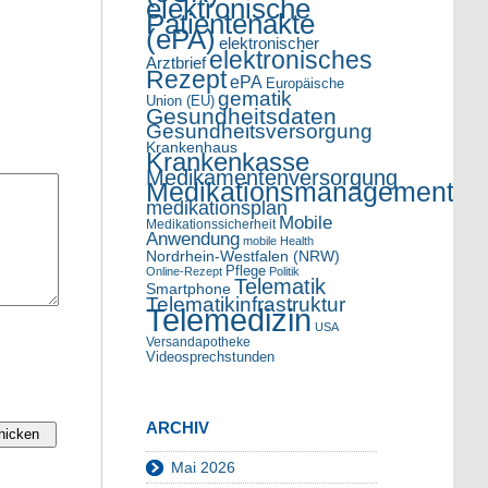
elektronische
Patientenakte
(ePA)
elektronischer
elektronisches
Arztbrief
Rezept
ePA
Europäische
gematik
Union (EU)
Gesundheitsdaten
Gesundheitsversorgung
Krankenhaus
Krankenkasse
Medikamentenversorgung
Medikationsmanagement
medikationsplan
Mobile
Medikationssicherheit
Anwendung
mobile Health
Nordrhein-Westfalen (NRW)
Pflege
Online-Rezept
Politik
Telematik
Smartphone
Telematikinfrastruktur
Telemedizin
USA
Versandapotheke
Videosprechstunden
ARCHIV
Mai 2026