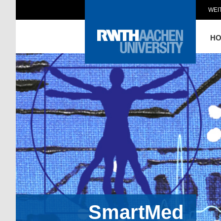
WEI
H
SmartMed