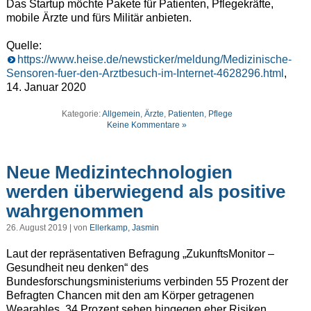
Das Startup möchte Pakete für Patienten, Pflegekräfte,
mobile Ärzte und fürs Militär anbieten.
Quelle:
https://www.heise.de/newsticker/meldung/Medizinische-
Sensoren-fuer-den-Arztbesuch-im-Internet-4628296.html
,
14. Januar 2020
Kategorie:
Allgemein
,
Ärzte
,
Patienten
,
Pflege
Keine Kommentare »
Neue Medizintechnologien
werden überwiegend als positive
wahrgenommen
26. August 2019 | von
Ellerkamp, Jasmin
Laut der repräsentativen Befragung „ZukunftsMonitor –
Gesundheit neu denken“ des
Bundesforschungsministeriums verbinden 55 Prozent der
Befragten Chancen mit den am Körper getragenen
Wearables. 34 Prozent sehen hingegen eher Risiken.