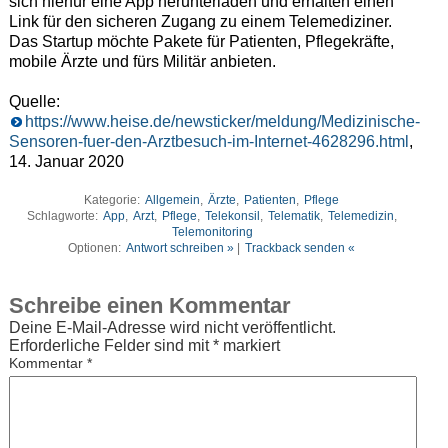
sich hierfür eine App herunterladen und erhalten einen
Link für den sicheren Zugang zu einem Telemediziner.
Das Startup möchte Pakete für Patienten, Pflegekräfte,
mobile Ärzte und fürs Militär anbieten.
Quelle:
https://www.heise.de/newsticker/meldung/Medizinische-
Sensoren-fuer-den-Arztbesuch-im-Internet-4628296.html
,
14. Januar 2020
Kategorie:
Allgemein
,
Ärzte
,
Patienten
,
Pflege
Schlagworte:
App
,
Arzt
,
Pflege
,
Telekonsil
,
Telematik
,
Telemedizin
,
Telemonitoring
Optionen:
Antwort schreiben »
|
Trackback senden «
Schreibe einen Kommentar
Deine E-Mail-Adresse wird nicht veröffentlicht.
Erforderliche Felder sind mit
*
markiert
Kommentar
*