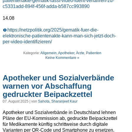
patientenakte-gematik-lasst-video-ident-verfahren-zu-
c5331add-894f-456f-adda-b587cc993890
14.08
https://netzpolitik.org/2025/gematik-fuer-die-
elektronische-patientenakte-kann-man-sich-jetzt-doch-
per-video-identifizieren/
Kategorie:
Allgemein
,
Apotheker
,
Ärzte
,
Patienten
Keine Kommentare »
Apotheker und Sozialverbände
warnen vor Abschaffung
gedruckter Beipackzettel
07. August 2025 | von
Sahota, Sharanjeet Kaur
Apotheker und Sozialverbände in Deutschland lehnen
Pläne der EU-Kommission ab, gedruckte Beipackzettel
für Medikamente künftig schrittweise durch digitale
Varianten per QR-Code und Smartphone zu ersetzen.