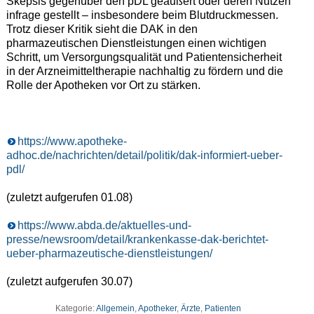
Skepsis gegenüber den pDL geäußert oder deren Nutzen
infrage gestellt – insbesondere beim Blutdruckmessen.
Trotz dieser Kritik sieht die DAK in den
pharmazeutischen Dienstleistungen einen wichtigen
Schritt, um Versorgungsqualität und Patientensicherheit
in der Arzneimitteltherapie nachhaltig zu fördern und die
Rolle der Apotheken vor Ort zu stärken.
https://www.apotheke-
adhoc.de/nachrichten/detail/politik/dak-informiert-ueber-
pdl/
(zuletzt aufgerufen 01.08)
https://www.abda.de/aktuelles-und-
presse/newsroom/detail/krankenkasse-dak-berichtet-
ueber-pharmazeutische-dienstleistungen/
(zuletzt aufgerufen 30.07)
Kategorie:
Allgemein
,
Apotheker
,
Ärzte
,
Patienten