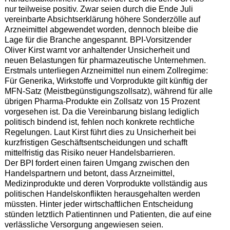
nur teilweise positiv. Zwar seien durch die Ende Juli
vereinbarte Absichtserklärung höhere Sonderzölle auf
Arzneimittel abgewendet worden, dennoch bleibe die
Lage für die Branche angespannt. BPI-Vorsitzender
Oliver Kirst warnt vor anhaltender Unsicherheit und
neuen Belastungen für pharmazeutische Unternehmen.
Erstmals unterliegen Arzneimittel nun einem Zollregime:
Für Generika, Wirkstoffe und Vorprodukte gilt künftig der
MFN-Satz (Meistbegünstigungszollsatz), während für alle
übrigen Pharma-Produkte ein Zollsatz von 15 Prozent
vorgesehen ist. Da die Vereinbarung bislang lediglich
politisch bindend ist, fehlen noch konkrete rechtliche
Regelungen. Laut Kirst führt dies zu Unsicherheit bei
kurzfristigen Geschäftsentscheidungen und schafft
mittelfristig das Risiko neuer Handelsbarrieren.
Der BPI fordert einen fairen Umgang zwischen den
Handelspartnern und betont, dass Arzneimittel,
Medizinprodukte und deren Vorprodukte vollständig aus
politischen Handelskonflikten herausgehalten werden
müssten. Hinter jeder wirtschaftlichen Entscheidung
stünden letztlich Patientinnen und Patienten, die auf eine
verlässliche Versorgung angewiesen seien.