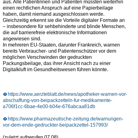
aus. Alle Patientinnen und Patienten müssten weiterhin
einen rechtlichen Anspruch auf eine Papierbeilage
haben, damit niemand ausgeschlossen werde.
Gleichzeitig erkennt sie die Vorteile digitaler Formate an
– insbesondere für sehbehinderte und blinde Menschen,
die auf barrierefreie elektronische Informationen
angewiesen sind.
In mehreren EU-Staaten, darunter Frankreich, warnen
bereits Verbraucher- und Patientenschützer vor dem
möglichen Verschwinden der gedruckten
Packungsbeilage, das ihrer Ansicht nach zu einer
Digitalkluft im Gesundheitswesen führen könnte.
https://www.aerzteblatt.de/news/apotheker-warnen-vor-
abschaffung-von-beipackzetteln-fur-medikamente-
a706f1cc-6bae-4e00-b04e-676abcaa81db
https://www.pharmazeutische-zeitung.de/warnungen-
vor-dem-ende-gedruckter-beipackzettel-157993/
(zuletzt aufgerufen 07.08)