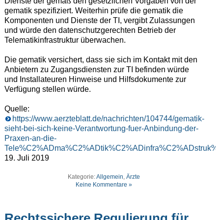
Dienste der gemäß den gesetzlichen Vorgaben von der
gematik spezifiziert. Weiterhin prüfe die gematik die
Komponenten und Dienste der TI, vergibt Zulassungen
und würde den datenschutzgerechten Betrieb der
Telematikinfrastruktur überwachen.
Die gematik versichert, dass sie sich im Kontakt mit den
Anbietern zu Zugangsdiensten zur TI befinden würde
und Installateuren Hinweise und Hilfsdokumente zur
Verfügung stellen würde.
Quelle:
https://www.aerzteblatt.de/nachrichten/104744/gematik-
sieht-bei-sich-keine-Verantwortung-fuer-Anbindung-der-
Praxen-an-die-
Tele%C2%ADma%C2%ADtik%C2%ADinfra%C2%ADstruk%
19. Juli 2019
Kategorie:
Allgemein
,
Ärzte
Keine Kommentare »
Rechtssichere Regulierung für