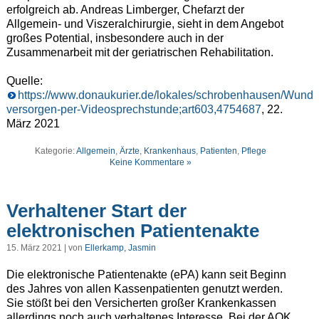
erfolgreich ab. Andreas Limberger, Chefarzt der
Allgemein- und Viszeralchirurgie, sieht in dem Angebot
großes Potential, insbesondere auch in der
Zusammenarbeit mit der geriatrischen Rehabilitation.
Quelle:
https://www.donaukurier.de/lokales/schrobenhausen/Wunde
versorgen-per-Videosprechstunde;art603,4754687
, 22.
März 2021
Kategorie:
Allgemein
,
Ärzte
,
Krankenhaus
,
Patienten
,
Pflege
Keine Kommentare »
Verhaltener Start der
elektronischen Patientenakte
15. März 2021 | von
Ellerkamp, Jasmin
Die elektronische Patientenakte (ePA) kann seit Beginn
des Jahres von allen Kassenpatienten genutzt werden.
Sie stößt bei den Versicherten großer Krankenkassen
allerdings noch auch verhaltenes Interesse. Bei der AOK