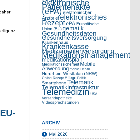
elektronische
Patientenakte
(ePA)
 daher
elektronischer
elektronisches
Arztbrief
Rezept
ePA
Europäische
gematik
Union (EU)
elligenz
Gesundheitsdaten
Gesundheitsversorgung
Krankenhaus
Krankenkasse
Medikamentenversorgung
Medikationsmanagement
medikationsplan
Mobile
Medikationssicherheit
Anwendung
mobile Health
Nordrhein-Westfalen (NRW)
Pflege
Online-Rezept
Politik
Telematik
Smartphone
Telematikinfrastruktur
Telemedizin
USA
Versandapotheke
Videosprechstunden
 EU-
ARCHIV
Mai 2026