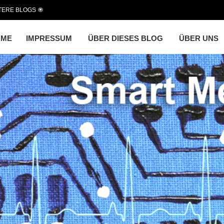
TERE BLOGS
OME
IMPRESSUM
ÜBER DIESES BLOG
ÜBER UNS