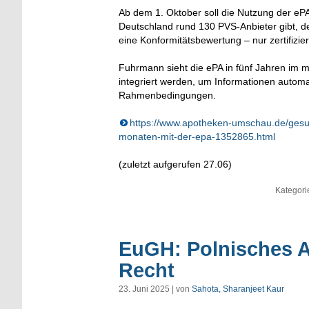
Ab dem 1. Oktober soll die Nutzung der ePA v
Deutschland rund 130 PVS-Anbieter gibt, de
eine Konformitätsbewertung – nur zertifizie
Fuhrmann sieht die ePA in fünf Jahren im me
integriert werden, um Informationen autom
Rahmenbedingungen.
https://www.apotheken-umschau.de/gesund
monaten-mit-der-epa-1352865.html
(zuletzt aufgerufen 27.06)
Kategori
EuGH: Polnisches A
Recht
23. Juni 2025 | von
Sahota, Sharanjeet Kaur