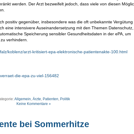
änkt werden. Der Arzt bezweifelt jedoch, dass viele von diesen Mögli
en.
ich positiv gegenüber, insbesondere was die oft unbekannte Vergütung
jedoch eine intensivere Auseinandersetzung mit den Themen Datenschutz,
 automatische Speicherung sensibler Gesundheitsdaten in der ePA, um
zu verhindern.
falz/koblenz/arzt-kritisiert-epa-elektronische-patientenakte-100.html
verraet-die-epa-zu-viel-156482
ategorie:
Allgemein
,
Ärzte
,
Patienten
,
Politik
Keine Kommentare »
ente bei Sommerhitze