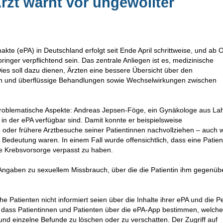
Arzt warnt vor ungewollter
akte (ePA) in Deutschland erfolgt seit Ende April schrittweise, und ab 
ringer verpflichtend sein. Das zentrale Anliegen ist es, medizinische
ies soll dazu dienen, Ärzten eine bessere Übersicht über den
en und überflüssige Behandlungen sowie Wechselwirkungen zwischen
problematische Aspekte: Andreas Jepsen-Föge, ein Gynäkologe aus Lah
in der ePA verfügbar sind. Damit konnte er beispielsweise
oder frühere Arztbesuche seiner Patientinnen nachvollziehen – auch 
Bedeutung waren. In einem Fall wurde offensichtlich, dass eine Patient
die Krebsvorsorge verpasst zu haben.
e Angaben zu sexuellem Missbrauch, über die die Patientin ihm gegenüb
he Patienten nicht informiert seien über die Inhalte ihrer ePA und die 
 dass Patientinnen und Patienten über die ePA-App bestimmen, welch
und einzelne Befunde zu löschen oder zu verschatten. Der Zugriff auf