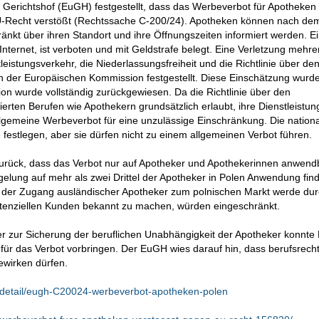
erichtshof (EuGH) festgestellt, dass das Werbeverbot für Apotheken 
EU-Recht verstößt (Rechtssache C-200/24). Apotheken können nach de
ränkt über ihren Standort und ihre Öffnungszeiten informiert werden. E
nternet, ist verboten und mit Geldstrafe belegt. Eine Verletzung mehre
leistungsverkehr, die Niederlassungsfreiheit und die Richtlinie über de
n der Europäischen Kommission festgestellt. Diese Einschätzung wurd
on wurde vollständig zurückgewiesen. Da die Richtlinie über den
erten Berufen wie Apothekern grundsätzlich erlaubt, ihre Dienstleistu
llgemeine Werbeverbot für eine unzulässige Einschränkung. Die nation
 festlegen, aber sie dürfen nicht zu einem allgemeinen Verbot führen.
urück, dass das Verbot nur auf Apotheker und Apothekerinnen anwendb
gelung auf mehr als zwei Drittel der Apotheker in Polen Anwendung finde
h der Zugang ausländischer Apotheker zum polnischen Markt werde du
otenziellen Kunden bekannt zu machen, würden eingeschränkt.
 zur Sicherung der beruflichen Unabhängigkeit der Apotheker konnte
ür das Verbot vorbringen. Der EuGH wies darauf hin, dass berufsrecht
ewirken dürfen.
ng/detail/eugh-C20024-werbeverbot-apotheken-polen