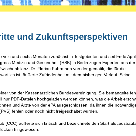
hritte und Zukunftsperspektiven
e vor rund sechs Monaten zunächst in Testgebieten und seit Ende April
gress Medizin und Gesundheit (HSK) in Berlin zogen Experten aus der
e Zwischenbilanz. Dr. Florian Fuhrmann von der gematik, die für die
ortlich ist, äußerte Zufriedenheit mit dem bisherigen Verlauf. Seine
.
teiner von der Kassenärztlichen Bundesvereinigung. Sie bemängelte fe
ell nur PDF-Dateien hochgeladen werden können, was die Arbeit erschw
tinnen und Ärzte von der ePA ausgeschlossen, da ihnen die notwendig
PVS) fehlen oder noch nicht freigeschaltet wurden.
 (CCC) äußerte sich kritisch und bezeichnete den Start als „ausbaufä
slücken hingewiesen.