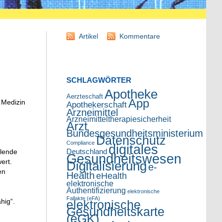
Artikel
Kommentare
SCHLAGWÖRTER
Apotheke
Aerzteschaft
App
 Medizin
Apothekerschaft
Arzneimittel
Arzneimitteltherapiesicherheit
Arzt
Bundesgesundheitsministerium
Datenschutz
Compliance
digitales
Deutschland
hlende
Gesundheitswesen
ert.
Digitalisierung
e-
en
Health
eHealth
elektronische
Authentifizierung
elektronische
Fallakte (eFA)
hig“.
elektronische
Gesundheitskarte
(eGK)