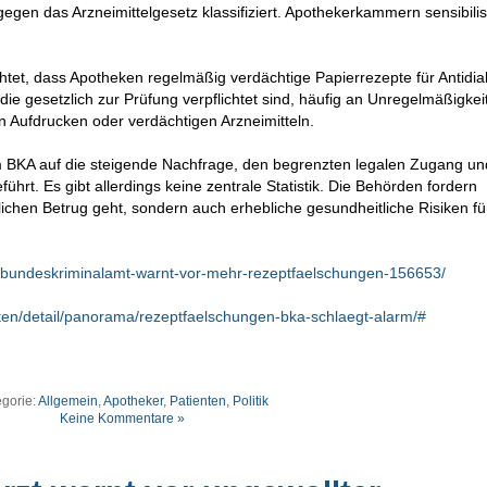
egen das Arzneimittelgesetz klassifiziert. Apothekerkammern sensibilis
et, dass Apotheken regelmäßig verdächtige Papierrezepte für Antidia
e gesetzlich zur Prüfung verpflichtet sind, häufig an Unregelmäßigkei
n Aufdrucken oder verdächtigen Arzneimitteln.
 BKA auf die steigende Nachfrage, den begrenzten legalen Zugang un
rt. Es gibt allerdings keine zentrale Statistik. Die Behörden fordern
lichen Betrug geht, sondern auch erhebliche gesundheitliche Risiken fü
/bundeskriminalamt-warnt-vor-mehr-rezeptfaelschungen-156653/
ten/detail/panorama/rezeptfaelschungen-bka-schlaegt-alarm/#
egorie:
Allgemein
,
Apotheker
,
Patienten
,
Politik
Keine Kommentare »