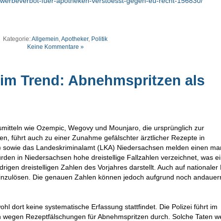
/werbeverbot-fuer-apotheken-verstoesst-gegen-eu-recht-156830/
Kategorie:
Allgemein
,
Apotheker
,
Politik
Keine Kommentare »
im Trend: Abnehmspritzen als
mitteln wie Ozempic, Wegovy und Mounjaro, die ursprünglich zur
n, führt auch zu einer Zunahme gefälschter ärztlicher Rezepte in
) sowie das Landeskriminalamt (LKA) Niedersachsen melden einen ma
urden in Niedersachsen hohe dreistellige Fallzahlen verzeichnet, was e
drigen dreistelligen Zahlen des Vorjahres darstellt. Auch auf nationale
 einzulösen. Die genauen Zahlen können jedoch aufgrund noch andauer
hl dort keine systematische Erfassung stattfindet. Die Polizei führt im
en wegen Rezeptfälschungen für Abnehmspritzen durch. Solche Taten 