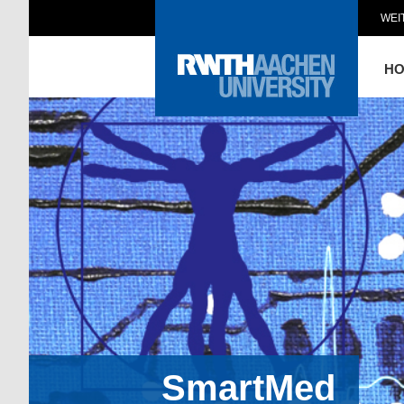
WEI
H
SmartMed