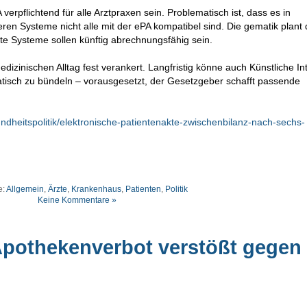
erpflichtend für alle Arztpraxen sein. Problematisch ist, dass es in
ren Systeme nicht alle mit der ePA kompatibel sind. Die gematik plant
rte Systeme sollen künftig abrechnungsfähig sein.
dizinischen Alltag fest verankert. Langfristig könne auch Künstliche Int
atisch zu bündeln – vorausgesetzt, der Gesetzgeber schafft passende
heitspolitik/elektronische-patientenakte-zwischenbilanz-nach-sechs-
e:
Allgemein
,
Ärzte
,
Krankenhaus
,
Patienten
,
Politik
Keine Kommentare »
pothekenverbot verstößt gegen