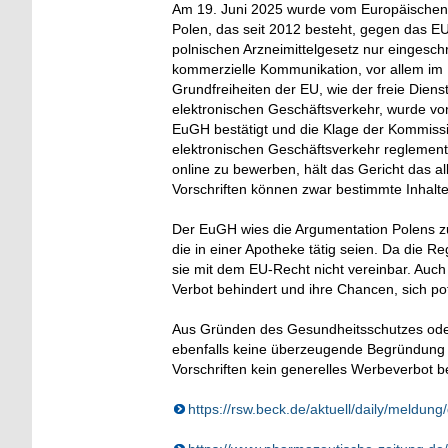
Am 19. Juni 2025 wurde vom Europäischen G
Polen, das seit 2012 besteht, gegen das 
polnischen Arzneimittelgesetz nur eingesch
kommerzielle Kommunikation, vor allem im I
Grundfreiheiten der EU, wie der freie Dienst
elektronischen Geschäftsverkehr, wurde vo
EuGH bestätigt und die Klage der Kommissi
elektronischen Geschäftsverkehr reglementi
online zu bewerben, hält das Gericht das a
Vorschriften können zwar bestimmte Inhalte
Der EuGH wies die Argumentation Polens z
die in einer Apotheke tätig seien. Da die Re
sie mit dem EU-Recht nicht vereinbar. Auc
Verbot behindert und ihre Chancen, sich p
Aus Gründen des Gesundheitsschutzes oder
ebenfalls keine überzeugende Begründung f
Vorschriften kein generelles Werbeverbot b
https://rsw.beck.de/aktuell/daily/meldu