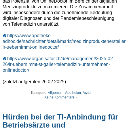
das Potenzial von OnlineDoctor im Bereich der digitalen
Medizinprodukte zu maximieren. Die Zusammenarbeit
wird insbesondere durch die zunehmende Bedeutung
digitaler Diagnosen und der Pandemiebeschleunigung
von Telemedizin unterstützt.
https://www.apotheke-
adhoc.de/nachrichten/detail/markt/medizinproduktehersteller-
lr-uebernimmt-onlinedoctor/
https://www.organisator.ch/de/management/2025-02-
26/lr-uebernimmt-st-galler-telemedizin-unternehmen-
onlinedoctor/
(zuletzt aufgerufen 26.02.2025)
Kategorie:
Allgemein
,
Apotheker
,
Ärzte
Keine Kommentare »
Hürden bei der TI-Anbindung für
Betriebsärzte und