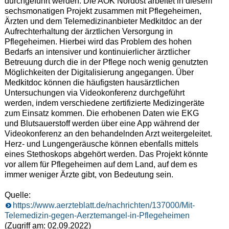
durchgeführt werden. Die AOK Nordost arbeitet in diesem
sechsmonatigen Projekt zusammen mit Pflegeheimen,
Ärzten und dem Telemedizinanbieter Medkitdoc an der
Aufrechterhaltung der ärztlichen Versorgung in
Pflegeheimen. Hierbei wird das Problem des hohen
Bedarfs an intensiver und kontinuierlicher ärztlicher
Betreuung durch die in der Pflege noch wenig genutzten
Möglichkeiten der Digitalisierung angegangen. Über
Medkitdoc können die häufigsten hausärztlichen
Untersuchungen via Videokonferenz durchgeführt
werden, indem verschiedene zertifizierte Medizingeräte
zum Einsatz kommen. Die erhobenen Daten wie EKG
und Blutsauerstoff werden über eine App während der
Videokonferenz an den behandelnden Arzt weitergeleitet.
Herz- und Lungengeräusche können ebenfalls mittels
eines Stethoskops abgehört werden. Das Projekt könnte
vor allem für Pflegeheimen auf dem Land, auf dem es
immer weniger Ärzte gibt, von Bedeutung sein.
Quelle:
https://www.aerzteblatt.de/nachrichten/137000/Mit-
Telemedizin-gegen-Aerztemangel-in-Pflegeheimen
(Zugriff am: 02.09.2022)