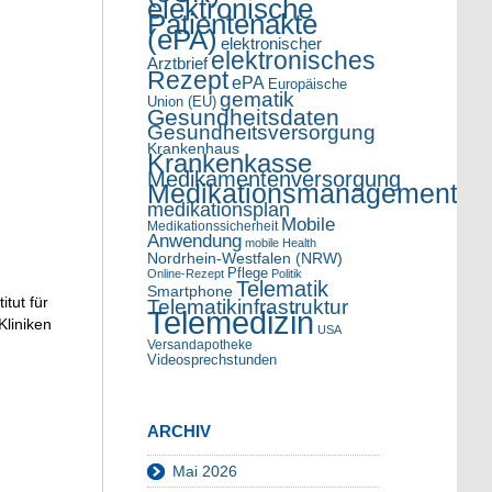
elektronische
Patientenakte
(ePA)
elektronischer
elektronisches
Arztbrief
Rezept
ePA
Europäische
gematik
Union (EU)
Gesundheitsdaten
Gesundheitsversorgung
Krankenhaus
Krankenkasse
Medikamentenversorgung
Medikationsmanagement
medikationsplan
Mobile
Medikationssicherheit
Anwendung
mobile Health
Nordrhein-Westfalen (NRW)
Pflege
Online-Rezept
Politik
Telematik
Smartphone
tut für
Telematikinfrastruktur
Telemedizin
Kliniken
USA
Versandapotheke
Videosprechstunden
ARCHIV
Mai 2026