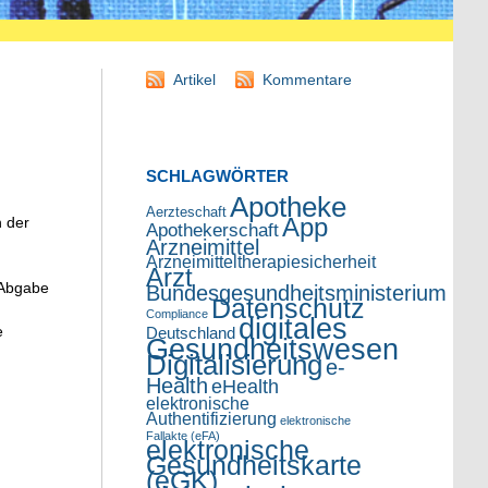
Artikel
Kommentare
SCHLAGWÖRTER
Apotheke
Aerzteschaft
App
n der
Apothekerschaft
Arzneimittel
Arzneimitteltherapiesicherheit
Arzt
 Abgabe
Bundesgesundheitsministerium
Datenschutz
Compliance
digitales
e
Deutschland
Gesundheitswesen
Digitalisierung
e-
Health
eHealth
elektronische
Authentifizierung
elektronische
Fallakte (eFA)
elektronische
Gesundheitskarte
(eGK)