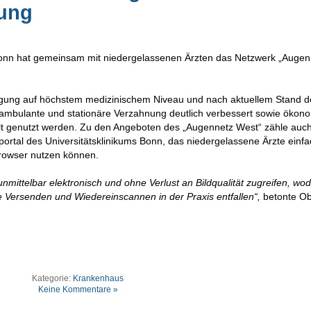
nung
 Bonn hat gemeinsam mit niedergelassenen Ärzten das Netzwerk „Augen
sorgung auf höchstem medizinischem Niveau und nach aktuellem Stand d
 ambulante und stationäre Verzahnung deutlich verbessert sowie ökon
elt genutzt werden. Zu den Angeboten des „Augennetz West“ zähle auch
portal des Universitätsklinikums Bonn, das niedergelassene Ärzte einf
browser nutzen können.
nmittelbar elektronisch und ohne Verlust an Bildqualität zugreifen, wo
e Versenden und Wiedereinscannen in der Praxis entfallen“,
betonte Ob
Kategorie:
Krankenhaus
Keine Kommentare »