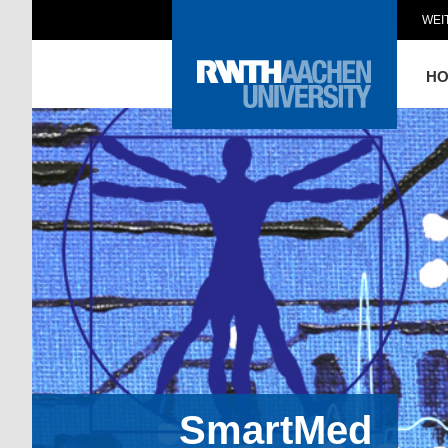
WEI
H
SmartMed