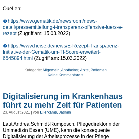
Quellen:
https://www.gematik.de/newsroom/news-
detail/pressemitteilung-i-transparenz-offensive-fuers-e-
rezept
(Zugriff am: 15.03.2022)
https://www.heise.de/news/E-Rezept-Transparenz-
Initiative-der-Gematik-um-TI-Score-erweitert-
6545894.html
(Zugriff am: 15.03.2022)
Kategorie:
Allgemein
,
Apotheker
,
Ärzte
,
Patienten
Keine Kommentare »
Digitalisierung im Krankenhaus
führt zu mehr Zeit für Patienten
23. August 2021 | von
Ellerkamp, Jasmin
Laut Andrea Schmidt-Rumposch, Pflegedirektorin der
Unimedizin Essen (UME), kann die konsequente
Digitalisierung der Arbeitsprozesse in der Pflege