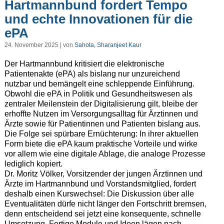
Hartmannbund fordert Tempo
und echte Innovationen für die
ePA
24. November 2025 | von
Sahota, Sharanjeet Kaur
Der Hartmannbund kritisiert die elektronische
Patientenakte (ePA) als bislang nur unzureichend
nutzbar und bemängelt eine schleppende Einführung.
Obwohl die ePA in Politik und Gesundheitswesen als
zentraler Meilenstein der Digitalisierung gilt, bleibe der
erhoffte Nutzen im Versorgungsalltag für Ärztinnen und
Ärzte sowie für Patientinnen und Patienten bislang aus.
Die Folge sei spürbare Ernüchterung: In ihrer aktuellen
Form biete die ePA kaum praktische Vorteile und wirke
vor allem wie eine digitale Ablage, die analoge Prozesse
lediglich kopiert.
Dr. Moritz Völker, Vorsitzender der jungen Ärztinnen und
Ärzte im Hartmannbund und Vorstandsmitglied, fordert
deshalb einen Kurswechsel: Die Diskussion über alle
Eventualitäten dürfe nicht länger den Fortschritt bremsen,
denn entscheidend sei jetzt eine konsequente, schnelle
Umsetzung. Fertige Module und Ideen lägen nach