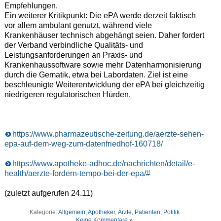
Empfehlungen.
Ein weiterer Kritikpunkt: Die ePA werde derzeit faktisch
vor allem ambulant genutzt, während viele
Krankenhäuser technisch abgehängt seien. Daher fordert
der Verband verbindliche Qualitäts- und
Leistungsanforderungen an Praxis- und
Krankenhaussoftware sowie mehr Datenharmonisierung
durch die Gematik, etwa bei Labordaten. Ziel ist eine
beschleunigte Weiterentwicklung der ePA bei gleichzeitig
niedrigeren regulatorischen Hürden.
https://www.pharmazeutische-zeitung.de/aerzte-sehen-
epa-auf-dem-weg-zum-datenfriedhof-160718/
https://www.apotheke-adhoc.de/nachrichten/detail/e-
health/aerzte-fordern-tempo-bei-der-epa/#
(zuletzt aufgerufen 24.11)
Kategorie:
Allgemein
,
Apotheker
,
Ärzte
,
Patienten
,
Politik
Keine Kommentare »