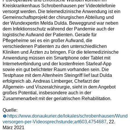
Kreiskrankenhaus Schrobenhausen per Videotelefonie
versorgt werden. Die telemedizinische Anwendung ist ein
Gemeinschaftsprojekt der chirurgischen Abteilung und
der Wundexpertin Melda Dulda. Beweggrund war neben
dem Infektionsschutz während der Pandemie auch der
logistische Aufwand der Patienten. Gerade für
Pflegeheime sei es ein großer Aufwand, die
verschiedenen Patienten zu den unterschiedlichen
Kliniken und Ärzten zu bringen. Für die telemedizinische
Anwendung müssen ein Smartphone oder Tablet mit
Internetverbindung und der kostenfreien Starleaf-App
sowie ein gut belichteter Raum vorhanden sein. Die
Testphase mit dem Altenheim Steingriff lief laut Dulda
erfolgreich ab. Andreas Limberger, Chefarzt der
Allgemein- und Viszeralchirurgie, sieht in dem Angebot
großes Potential, insbesondere auch in der
Zusammenarbeit mit der geriatrischen Rehabilitation.
Quelle:
https://www.donaukurier.de/lokales/schrobenhausen/Wunde
versorgen-per-Videosprechstunde;art603,4754687
, 22.
März 2021