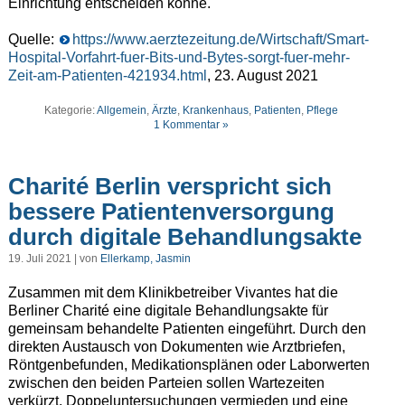
Einrichtung entscheiden könne.
Quelle:
https://www.aerztezeitung.de/Wirtschaft/Smart-
Hospital-Vorfahrt-fuer-Bits-und-Bytes-sorgt-fuer-mehr-
Zeit-am-Patienten-421934.html
, 23. August 2021
Kategorie:
Allgemein
,
Ärzte
,
Krankenhaus
,
Patienten
,
Pflege
1 Kommentar »
Charité Berlin verspricht sich
bessere Patientenversorgung
durch digitale Behandlungsakte
19. Juli 2021 | von
Ellerkamp, Jasmin
Zusammen mit dem Klinikbetreiber Vivantes hat die
Berliner Charité eine digitale Behandlungsakte für
gemeinsam behandelte Patienten eingeführt. Durch den
direkten Austausch von Dokumenten wie Arztbriefen,
Röntgenbefunden, Medikationsplänen oder Laborwerten
zwischen den beiden Parteien sollen Wartezeiten
verkürzt, Doppeluntersuchungen vermieden und eine