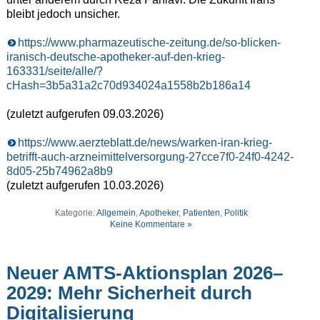
bleibt jedoch unsicher.
https://www.pharmazeutische-zeitung.de/so-blicken-
iranisch-deutsche-apotheker-auf-den-krieg-
163331/seite/alle/?
cHash=3b5a31a2c70d934024a1558b2b186a14
(zuletzt aufgerufen 09.03.2026)
https://www.aerzteblatt.de/news/warken-iran-krieg-
betrifft-auch-arzneimittelversorgung-27cce7f0-24f0-4242-
8d05-25b74962a8b9
(zuletzt aufgerufen 10.03.2026)
Kategorie:
Allgemein
,
Apotheker
,
Patienten
,
Politik
Keine Kommentare »
Neuer AMTS-Aktionsplan 2026–
2029: Mehr Sicherheit durch
Digitalisierung