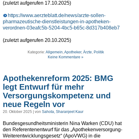
(zuletzt aufgerufen 17.10.2025)
https://www.aerzteblatt.de/news/arzte-sollen-
pharmazeutische-dienstleistungen-in-apotheken-
verordnen-03eafc5b-5204-4bc5-b65c-8d317b408eb7
(zuletzt aufgerufen 20.10.2025)
Kategorie:
Allgemein
,
Apotheker
,
Ärzte
,
Politik
Keine Kommentare »
Apothekenreform 2025: BMG
legt Entwurf für mehr
Versorgungskompetenz und
neue Regeln vor
20. Oktober 2025 | von
Sahota, Sharanjeet Kaur
Bundesgesundheitsministerin Nina Warken (CDU) hat
den Referentenentwurf für das „Apothekenversorgung-
Weiterentwicklungsgesetz“ (ApoVWG) in die