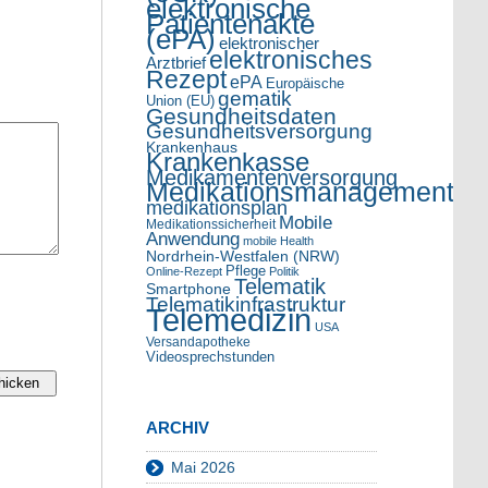
elektronische
Patientenakte
(ePA)
elektronischer
elektronisches
Arztbrief
Rezept
ePA
Europäische
gematik
Union (EU)
Gesundheitsdaten
Gesundheitsversorgung
Krankenhaus
Krankenkasse
Medikamentenversorgung
Medikationsmanagement
medikationsplan
Mobile
Medikationssicherheit
Anwendung
mobile Health
Nordrhein-Westfalen (NRW)
Pflege
Online-Rezept
Politik
Telematik
Smartphone
Telematikinfrastruktur
Telemedizin
USA
Versandapotheke
Videosprechstunden
ARCHIV
Mai 2026