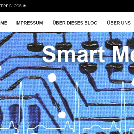
TERE BLOGS
OME
IMPRESSUM
ÜBER DIESES BLOG
ÜBER UNS