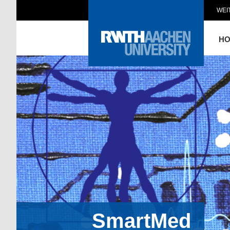
WEI
H
SmartMed