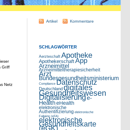
Artikel
Kommentare
SCHLAGWÖRTER
Apotheke
Aerzteschaft
App
Apothekerschaft
ieser
Arzneimittel
 Griff
Arzneimitteltherapiesicherheit
Arzt
Bundesgesundheitsministerium
Datenschutz
Compliance
as Netz
digitales
Deutschland
Gesundheitswesen
Digitalisierung
e-
Health
eHealth
elektronische
Authentifizierung
elektronische
Fallakte (eFA)
elektronische
Gesundheitskarte
(eGK)