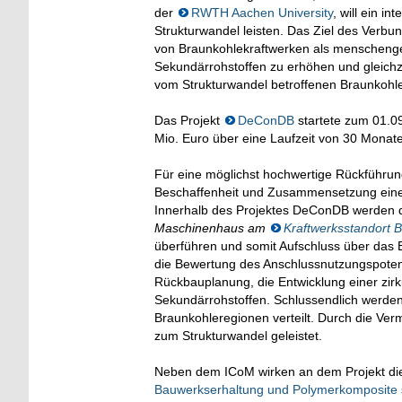
der
RWTH Aachen University
, will ein i
Strukturwandel leisten. Das Ziel des Verbun
von Braunkohlekraftwerken als menscheng
Sekundärrohstoffen zu erhöhen und gleichzei
vom Strukturwandel betroffenen Braunkohl
Das Projekt
DeConDB
startete zum 01.09
Mio. Euro über eine Laufzeit von 30 Mona
Für eine möglichst hochwertige Rückführun
Beschaffenheit und Zusammensetzung eines 
Innerhalb des Projektes DeConDB werden d
Maschinenhaus am
Kraftwerksstandort 
überführen und somit Aufschluss über das 
die Bewertung des Anschlussnutzungspotenzia
Rückbauplanung, die Entwicklung einer zir
Sekundärrohstoffen. Schlussendlich werden
Braunkohleregionen verteilt. Durch die Vermi
zum Strukturwandel geleistet.
Neben dem ICoM wirken an dem Projekt die
Bauwerkserhaltung und Polymerkomposite