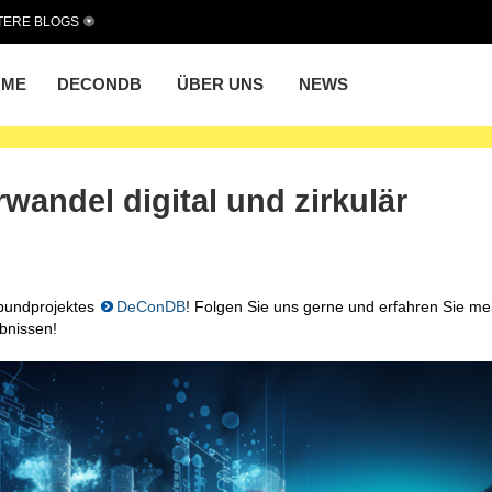
TERE BLOGS
OME
DECONDB
ÜBER UNS
NEWS
andel digital und zirkulär
rbundprojektes
DeConDB
! Folgen Sie uns gerne und erfahren Sie me
bnissen!