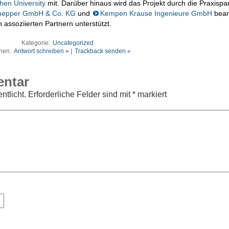
en University
mit. Darüber hinaus wird das Projekt durch die Praxispa
nepper GmbH & Co. KG
und
Kempen Krause Ingenieure GmbH
bear
assoziierten Partnern unterstützt.
Kategorie:
Uncategorized
nen:
Antwort schreiben »
|
Trackback senden «
entar
ntlicht.
Erforderliche Felder sind mit
*
markiert