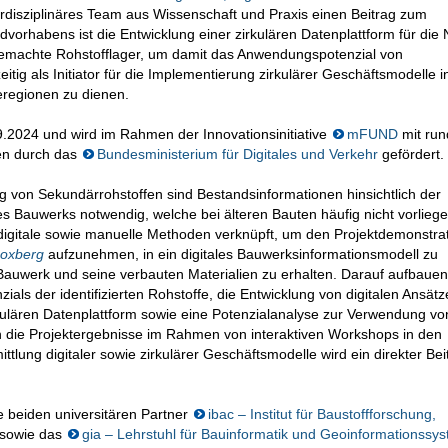
nterdisziplinäres Team aus Wissenschaft und Praxis einen Beitrag zum
dvorhabens ist die Entwicklung einer zirkulären Datenplattform für die
emachte Rohstofflager, um damit das Anwendungspotenzial von
tig als Initiator für die Implementierung zirkulärer Geschäftsmodelle i
eregionen zu dienen.
.2024 und wird im Rahmen der Innovationsinitiative
mFUND
mit run
ten durch das
Bundesministerium für Digitales und Verkehr
gefördert.
g von Sekundärrohstoffen sind Bestandsinformationen hinsichtlich der
Bauwerks notwendig, welche bei älteren Bauten häufig nicht vorliege
igitale sowie manuelle Methoden verknüpft, um den Projektdemonstra
Boxberg
aufzunehmen, in ein digitales Bauwerksinformationsmodell zu
Bauwerk und seine verbauten Materialien zu erhalten. Darauf aufbauen
ls der identifizierten Rohstoffe, die Entwicklung von digitalen Ansätz
kulären Datenplattform sowie eine Potenzialanalyse zur Verwendung vo
 die Projektergebnisse im Rahmen von interaktiven Workshops in den
ttlung digitaler sowie zirkulärer Geschäftsmodelle wird ein direkter Bei
 beiden universitären Partner
ibac – Institut für Baustoffforschung,
sowie das
gia – Lehrstuhl für Bauinformatik und Geoinformationssy