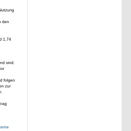
 Nutzung
n den
d 1,74
nd sind.
tor
d folgen
en zur
n
trag
steme