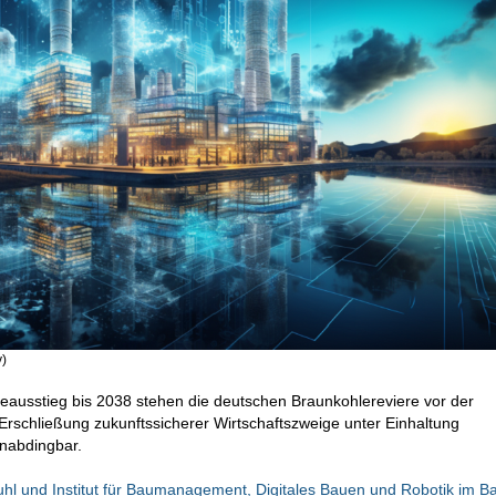
)
ausstieg bis 2038 stehen die deutschen Braunkohlereviere vor der
Erschließung zukunftssicherer Wirtschaftszweige unter Einhaltung
unabdingbar.
uhl und Institut für Baumanagement, Digitales Bauen und Robotik im 