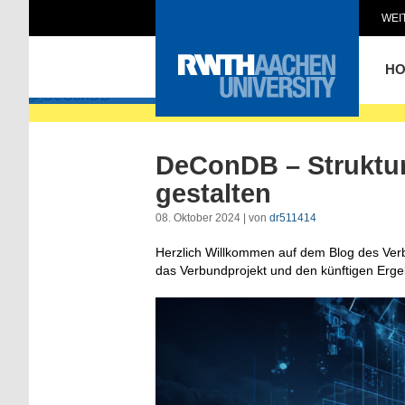
WEI
DeConDB
H
DeConDB – Strukturw
gestalten
08. Oktober 2024 | von
dr511414
Herzlich Willkommen auf dem Blog des Ve
das Verbundprojekt und den künftigen Erge