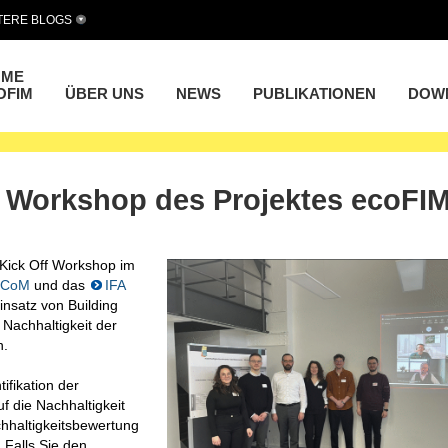
TERE BLOGS
OME
OFIM
ÜBER UNS
NEWS
PUBLIKATIONEN
DOW
 Workshop des Projektes ecoFI
 Kick Off Workshop im
ICoM
und das
IFA
nsatz von Building
 Nachhaltigkeit der
n.
ifikation der
f die Nachhaltigkeit
chhaltigkeitsbewertung
Falls Sie den