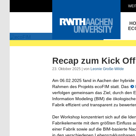
WEI
H
ecoFIM
EC
Recap zum Kick Off
23. Oktober 2025 | von
Leonie Große-Wilde
Am 06.02.2025 fand in Aachen der hybride
Rahmen des Projekts ecoFIM statt. Das
verfolgen gemeinsam das Ziel, durch den Ei
Information Modeling (BIM) die ökologische
Fabrik effizient und transparent zu bewerte
Der Workshop konzentriert sich auf die Ident
Fabrikelemente mit dem größten Einfluss au
einer Fabrik sowie auf die BIM-basierte Na
in den verschiedenen Lebenszyklusphasen. 