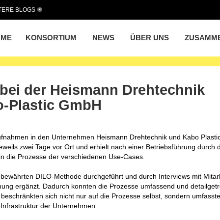
TERE BLOGS
OME
KONSORTIUM
NEWS
ÜBER UNS
ZUSAMM
bei der Heismann Drehtechnik
-Plastic GmbH
fnahmen in den Unternehmen Heismann Drehtechnik und Kabo Plasti
weils zwei Tage vor Ort und erhielt nach einer Betriebsführung durch 
k in die Prozesse der verschiedenen Use-Cases.
bewährten DILO-Methode durchgeführt und durch Interviews mit Mitar
nung ergänzt. Dadurch konnten die Prozesse umfassend und detailget
eschränkten sich nicht nur auf die Prozesse selbst, sondern umfasst
-Infrastruktur der Unternehmen.