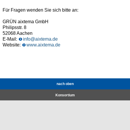
Für Fragen wenden Sie sich bitte an:
GRÜN aixtema GmbH
Philipsstr. 8
52068 Aachen
E-Mail:
info@aixtema.de
Website:
www.aixtema.de
nach oben
Konsortium
Forschungsstellen
Hochschule Koblenz
Werkzeugmaschinenlabor WZL der RWTH Aachen