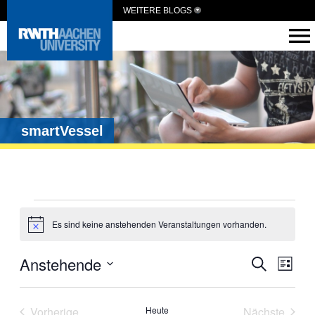
WEITERE BLOGS
smartVessel
Es sind keine anstehenden Veranstaltungen vorhanden.
Hinweis
Veranst
Anstehende
Vera
Suche
Liste
Ansi
Suche
Datum
wählen.
Navi
und
Vorherige
Heute
Nächste