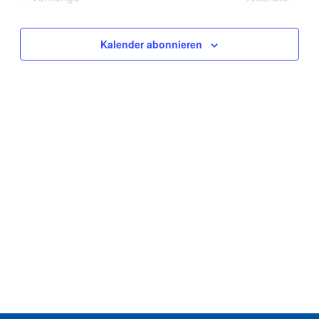
Ansichte
Veranstaltungen
Veranstal
Navigat
Kalender abonnieren