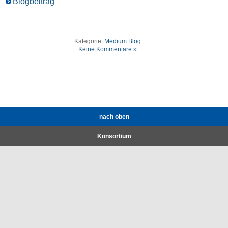
Blogbeitrag
Kategorie:
Medium Blog
Keine Kommentare »
nach oben
Konsortium
Forschungsstellen
Hochschule Augsburg
Werkzeugmaschinenlabor WZL der RWTH Aachen
Projektbegleitender Ausschuss