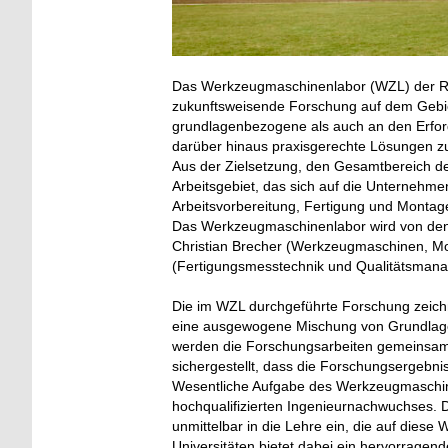
Das Werkzeugmaschinenlabor (WZL) der RWT
zukunftsweisende Forschung auf dem Gebie
grundlagenbezogene als auch an den Erfor
darüber hinaus praxisgerechte Lösungen zur
Aus der Zielsetzung, den Gesamtbereich der
Arbeitsgebiet, das sich auf die Unternehm
Arbeitsvorbereitung, Fertigung und Montag
Das Werkzeugmaschinenlabor wird von den 
Christian Brecher (Werkzeugmaschinen, Mon
(Fertigungsmesstechnik und Qualitätsmana
Die im WZL durchgeführte Forschung zeich
eine ausgewogene Mischung von Grundlage
werden die Forschungsarbeiten gemeinsam m
sichergestellt, dass die Forschungsergebni
Wesentliche Aufgabe des Werkzeugmaschinenl
hochqualifizierten Ingenieurnachwuchses.
unmittelbar in die Lehre ein, die auf diese
Universitäten bietet dabei ein hervorragen