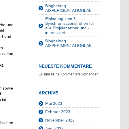
Blogbeitrag
AIXPERIMENTATIONLAB
Einladung zum 3.
Synchronisationstreffen für
che und
alle Projektpartner und -
ohl
interessierte
rt und
Blogbeitrag
AIXPERIMENTATIONLAB
es
isation,
k),
NEUESTE KOMMENTARE
Es sind keine Kommentare vorhanden.
n sowie
ARCHIVE
l
 ist
Mai 2023
Februar 2023
November 2022
päischen
April 2022