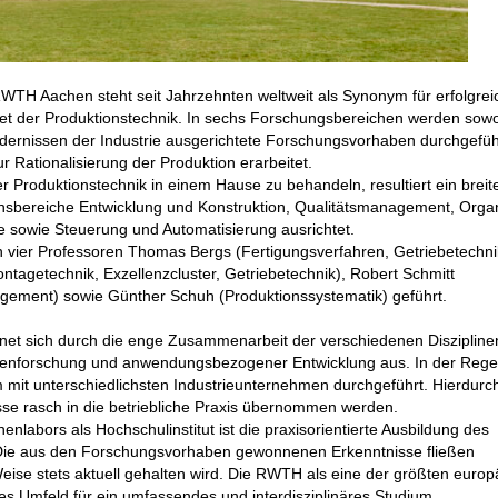
H Aachen steht seit Jahrzehnten weltweit als Synonym für erfolgrei
t der Produktionstechnik. In sechs Forschungsbereichen werden sow
dernissen der Industrie ausgerichtete Forschungsvorhaben durchgefüh
 Rationalisierung der Produktion erarbeitet.
 Produktionstechnik in einem Hause zu behandeln, resultiert ein breit
ensbereiche Entwicklung und Konstruktion, Qualitätsmanagement, Organ
e sowie Steuerung und Automatisierung ausrichtet.
vier Professoren Thomas Bergs (Fertigungsverfahren, Getriebetechni
tagetechnik, Exzellenzcluster, Getriebetechnik), Robert Schmitt
gement) sowie Günther Schuh (Produktionssystematik) geführt.
net sich durch die enge Zusammenarbeit der verschiedenen Diszipline
nforschung und anwendungsbezogener Entwicklung aus. In der Rege
it unterschiedlichsten Industrieunternehmen durchgeführt. Hierdurch
sse rasch in die betriebliche Praxis übernommen werden.
abors als Hochschulinstitut ist die praxisorientierte Ausbildung des
 Die aus den Forschungsvorhaben gewonnenen Erkenntnisse fließen
 Weise stets aktuell gehalten wird. Die RWTH als eine der größten euro
des Umfeld für ein umfassendes und interdisziplinäres Studium.