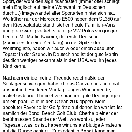
Sport, der wohl den signifikantesten (immer öfter schlägt
mein Englisch auf meine Wortwahl im Deutschen
durch…) Imagewandel aller Sportarten hinter sich hat.
Wo früher nur der Mercedes E500 neben dem SL350 auf
dem Kiesparkplatz stand, stehen heute Familien-Vans
und grenzwertig verkehrstüchtige VW Polos von jungen
Leuten. Mit Martin Kaymer, der erste Deutsche
(zumindest für eine Zeit lang) an der Spitze der
Weltrangliste, haben wir auch wieder einen absoluten
Topstar in der Szene. In Deutschland ist der gute Martin
deutlich weniger bekannt als in den USA, wo ihn jedes
Kind kennt.
Nachdem einige meiner Freunde regelmäßig den
Schläger schwingen, habe ich das Ganze nun auch mal
ausprobiert. Ein freier Montag, langes Wochenende,
makellos blauer Himmel versprachen gute Bedingungen
um ein paar Bälle in den Ozean zu kloppen. Mein
absoluter Favorit aller Golfplätze auf denen ich war ist, ist
nämlich der Bondi Beach Golf Club. Oberhalb einer der
berühmtesten Strände der Welt, wo wohl zu jeder
Tageszeit was los ist, haben wir uns als blutige Amateure
auf die Runde gestürzt. Zumindest in Bondi, kann man,