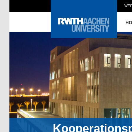
WEI
H
Kooperations