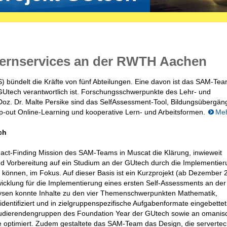
 Lernservices an der RWTH Aachen
) bündelt die Kräfte von fünf Abteilungen. Eine davon ist das SAM-Tea
 GUtech verantwortlich ist. Forschungsschwerpunkte des Lehr- und
Doz. Dr. Malte Persike sind das SelfAssessment-Tool, Bildungsübergän
p-out Online-Learning und kooperative Lern- und Arbeitsformen.
Me
ch
act-Finding Mission des SAM-Teams in Muscat die Klärung, inwieweit
 und Vorbereitung auf ein Studium an der GUtech durch die Implementie
können, im Fokus. Auf dieser Basis ist ein Kurzprojekt (ab Dezember 
wicklung für die Implementierung eines ersten Self-Assessments an de
alysen konnte Inhalte zu den vier Themenschwerpunkten Mathematik,
identifiziert und in zielgruppenspezifische Aufgabenformate eingebettet
Studierendengruppen des Foundation Year der GUtech sowie an omanis
ge optimiert. Zudem gestaltete das SAM-Team das Design, die serverte