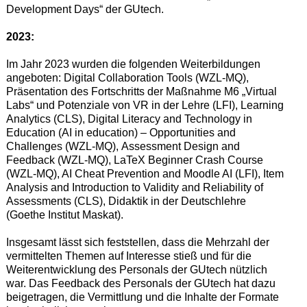
Development Days“ der GUtech.
2023:
Im Jahr 2023 wurden die folgenden Weiterbildungen
angeboten:
Digital Collaboration Tools (WZL-MQ),
Präsentation des Fortschritts der Maßnahme M6
„
Virtual
Labs
“
und Potenzial
e
von VR in der Lehre (LFI),
Learning
Analytics (CLS),
Digital Literacy and Technology in
Education
(AI in education)
– Opportunities and
Challenges (WZL-MQ),
Assessment Design and
Feedback (WZL-MQ),
LaTeX Beginner Crash Course
(WZL-MQ),
AI Cheat
P
revention and Moodle AI (LFI),
Item
Analysis and Introduction to Validity and Reliability of
Assessments (CLS),
Didaktik in der Deutschlehre
(
Goethe Ins
t
itut Maskat).
Insgesamt lässt sic
h feststellen, dass die Mehrzahl
der
vermittelten Themen auf Interesse stieß und für die
Weiterentwicklung des Personals der
GUtech nützlich
war.
Das Feedback
des Personals der GUtech hat dazu
beigetragen, die Vermittlung und die Inhalte der Formate