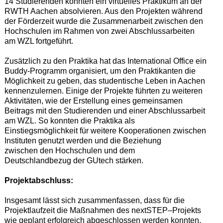
14 Studierenden konnten ein virtuelles Praktikum an der
RWTH Aachen absolvieren. A
us den Projekten
während
der Förderzeit
wurde
die
Zusammenarbeit
zwischen den
Hochschulen
im Rahmen von zwei Abschlussarbeiten
am WZL
fortgeführt.
Zusätzlich zu den Praktika hat das International Office ein
Buddy-Programm organisiert, um den Praktikanten die
Möglichkeit zu geben, das studentische Leben in Aachen
kennenzulernen. Einige der Projekte führten zu weiteren
Aktivitäten, wie der Erstellung eines gemeinsamen
Beitrags mit den Studierenden und einer Abschlussarbeit
am WZL. So konnten die Praktika als
Einstiegsmöglichkeit für weitere Kooperationen zwischen
Instituten genutzt werden und die Beziehung
zwischen den Hochschulen und dem
Deutschlandbezug der GUtech stärken.
Projektabschluss:
Insgesamt lässt sich zusammenfassen, dass
für die
Projektlaufzeit
die Maßnahmen
des
nextSTEP
–
Projekts
wie geplant erfolgreich
abgeschlossen
werden konnten,