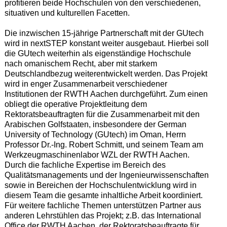
profitieren beide Hochschulen von den verschiedenen,
situativen und kulturellen Facetten.
Die inzwischen 15-jährige Partnerschaft mit der GUtech
wird in nextSTEP konstant weiter ausgebaut. Hierbei soll
die GUtech weiterhin als eigenständige Hochschule
nach omanischem Recht, aber mit starkem
Deutschlandbezug weiterentwickelt werden. Das Projekt
wird in enger Zusammenarbeit verschiedener
Institutionen der RWTH Aachen durchgeführt. Zum einen
obliegt die operative Projektleitung dem
Rektoratsbeauftragten für die Zusammenarbeit mit den
Arabischen Golfstaaten, insbesondere der German
University of Technology (GUtech) im Oman, Herrn
Professor Dr.-Ing. Robert Schmitt, und seinem Team am
Werkzeugmaschinenlabor WZL der RWTH Aachen.
Durch die fachliche Expertise im Bereich des
Qualitätsmanagements und der Ingenieurwissenschaften
sowie in Bereichen der Hochschulentwicklung wird in
diesem Team die gesamte inhaltliche Arbeit koordiniert.
Für weitere fachliche Themen unterstützen Partner aus
anderen Lehrstühlen das Projekt; z.B. das International
Office der RWTH Aachen, der Rektoratsbeauftragte für