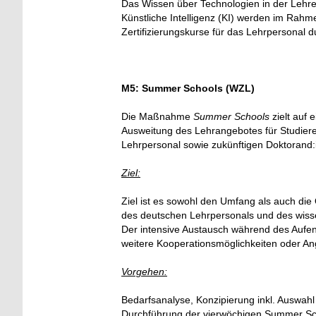
Das Wissen über
Technologien in der Lehre 
Künstliche Intelligenz (KI) werden im Ra
Zertifizierungskurse für das Lehrpersonal du
M5:
Summer Schools
(WZL)
Die Maßnahme
Summer Schools
zielt auf 
Ausweitung des Lehrangebotes für Studie
Lehrpersonal sowie zukünftigen Doktorand
Ziel:
Ziel ist es sowohl den Umfang als auch die 
des deutschen Lehrpersonals und
des wiss
Der intensive Austausch während des Aufent
weitere Kooperationsmöglichkeiten oder Ang
Vorgehen:
Bedarfsanalyse, Konzipierung inkl. Auswahl
Durchführung der
vierwöchigen Summer Sch