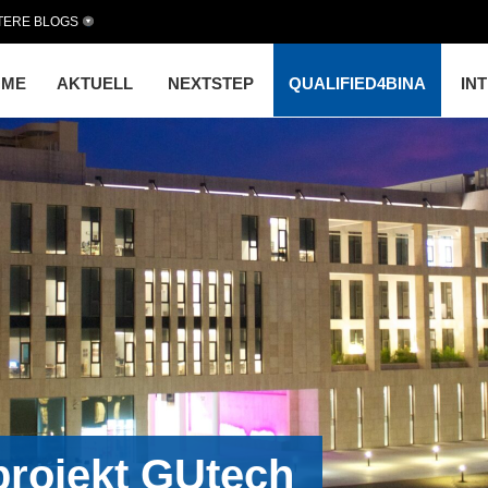
TERE BLOGS
OME
AKTUELL
NEXTSTEP
QUALIFIED4BINA
IN
projekt GUtech