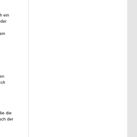
h ein
 der
 am
hen
rch
ie die
sch der