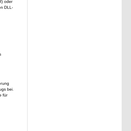
R) oder
den
DLL
-
s
erung
ugs bei.
 für