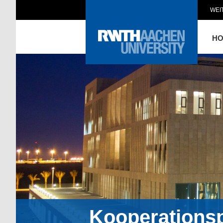
WEI
H
Kooperations