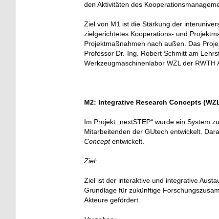
den Aktivitäten des Kooperationsmanagement
Ziel von M1 ist die Stärkung der interuni
zielgerichtetes Kooperations- und Projekt
Projektmaßnahmen nach außen. Das Projekt
Professor Dr.-Ing. Robert Schmitt am Lehrs
Werkzeugmaschinenlabor WZL der RWTH Aa
M2: I
ntegrative Research Concepts
(WZL
Im Projekt „
nextSTEP“ wurde ein System zu
Mitarbeitenden der GUtech entwickelt. Dar
Concept
entwickelt.
Ziel:
Ziel ist der interaktive und integrative Au
Grundlage für zukünftige Forschungszusamm
Akteure gefördert.