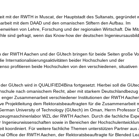
t mit der RWTH in Muscat, der Hauptstadt des Sultanats, gegründet 
arbeit mit dem DAAD und den omanischen Stiftern den Aufbau. Im
wirken von Lehre, Forschung und der regionalen Wirtschaft. Die Mit
tühle sind gefragt, wenn das Know-how der deutschen Ingenieursausbil
on der RWTH Aachen und der GUtech bringen für beide Seiten große Vor
e Internationalisierungsaktivitäten beider Hochschulen und der
nso profitieren beide Hochschulen von den verschiedenen, situativen
t der GUtech wird in QUALIFIED4Bina fortgesetzt. Hierbei soll die GUte
Hochschule nach omanischem Recht, aber mit starkem Deutschlandbezug
 in enger Zusammenarbeit verschiedener Institutionen der RWTH Aache
ive Projektleitung dem Rektoratsbeauftragten für die Zusammenarbeit 
German University of Technology (GUtech) im Oman, Herrn Professor D
zeugmaschinenlabor WZL der RWTH Aachen. Durch die fachliche Expe
 Ingenieurwissenschaften sowie in Bereichen der Hochschulentwicklun
eit koordiniert. Für weitere fachliche Themen unterstützen Partner aus
ional Office der RWTH Aachen, der Rektoratsbeauftragte für Blended Le