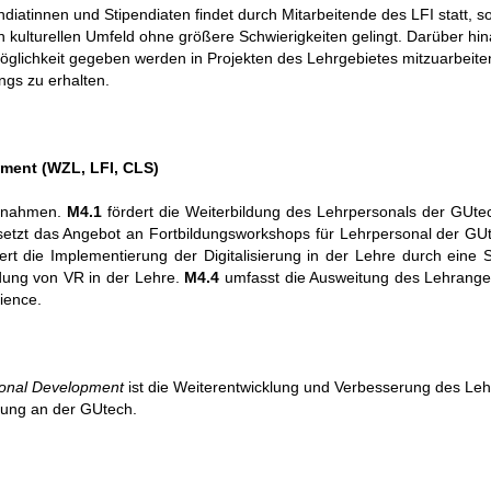
diatinnen und Stipendiaten findet durch Mitarbeitende des LFI statt, s
kulturellen Umfeld ohne größere Schwierigkeiten gelingt. Darüber hin
Möglichkeit gegeben werden in Projekten des Lehrgebietes mitzuarbeit
ngs zu erhalten.
pment
(WZL, LFI, CLS)
aßnahmen.
M4.1
fördert die Weiterbildung des Lehrpersonals der GUte
etzt das Angebot an Fortbildungsworkshops für Lehrpersonal der GU
ert die Implementierung der Digitalisierung in der Lehre durch eine 
dung von VR in der Lehre.
M4.4
umfasst die Ausweitung des Lehrang
ience.
ional Development
ist die Weiterentwicklung und Verbesserung des Leh
tung an der GUtech.