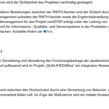
s wird die Sichtbarkeit des Projektes nachhaltig gesteigert.
versitären Beziehungen zwischen der RWTH Aachen und der GUtech durc
management aufseiten der RWTH Aachen sowie die Ergebnisdarstellung
management für das Projekt nextSTEP erfolgt unter der Leitung von
tuhl für Informations-, Qualitäts- und Sensorsysteme in der Produktion
chen. Kontakte finden sie
hier
.
)
r Darstellung und Verwaltung des Forschungsbeitrags der akademisc
auf aufbauend wird im Projekt „QUALIFIED4Bina“ ein
Integrative Resea
stausch zwischen den Hochschulen durch eine Vernetzung von Akteuren, d
enarbeit bilden soll. Im Zuge der Maßnahme wird ein initialer Austau