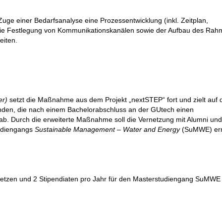
ge einer Bedarfsanalyse eine Prozessentwicklung (inkl. Zeitplan,
, die Festlegung von Kommunikationskanälen sowie der Aufbau des Rah
eiten.
er)
setzt die Maßnahme aus dem Projekt „nextSTEP“ fort und zielt auf 
nden, die nach einem Bachelorabschluss an der GUtech einen
ab
. Durch die erweiterte Maßnahme soll die Vernetzung mit Alumni un
tudiengangs
Sustainable
Management
–
Water
and Energy
(SuMWE) erm
setzen und
2 Stipendiaten pro
Jahr für den Masterstudiengang SuMWE