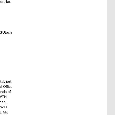
ersike.
.
 GUtech
abliert.
l Office
eads of
RWTH
den.
 RWTH
. Mit