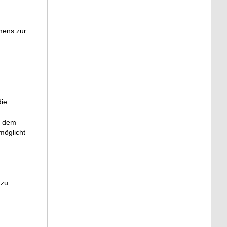
mens zur
die
d dem
öglicht
 zu