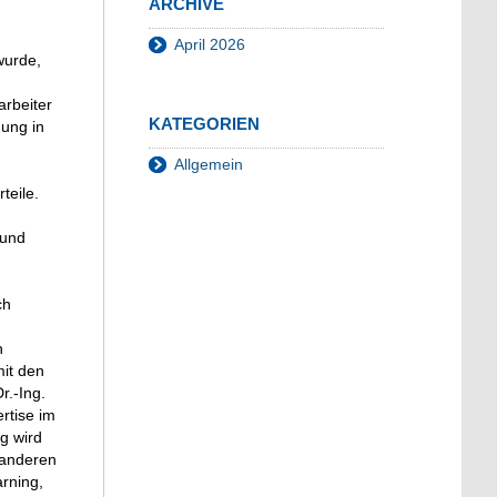
ARCHIVE
April 2026
wurde,
arbeiter
KATEGORIEN
dung in
Allgemein
teile.
 und
ch
n
mit den
r.-Ing.
rtise im
g wird
 anderen
arning,