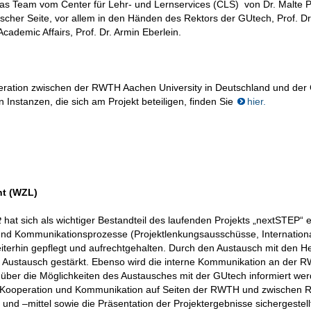
das Team vom Center für Lehr- und Lernservices (CLS) von Dr. Malte P
cher Seite, vor allem in den Händen des Rektors der GUtech, Prof. Dr
ademic Affairs, Prof. Dr. Armin Eberlein.
eration zwischen der RWTH Aachen University in Deutschland und der
 Instanzen, die sich am Projekt beteiligen, finden Sie
hier.
nt (WZL)
t
hat sich als wichtiger Bestandteil des laufenden Projekts „nextSTEP“ et
und Kommunikationsprozesse (Projektlenkungsausschüsse, Internationa
weiterhin gepflegt und aufrechtgehalten. Durch den Austausch mit den H
e Austausch gestärkt. Ebenso wird die interne Kommunikation an der 
 über die Möglichkeiten des Austausches mit der GUtech informiert wer
 Kooperation und Kommunikation auf Seiten der RWTH und zwischen
 und –mittel sowie die Präsentation der Projektergebnisse sichergestellt