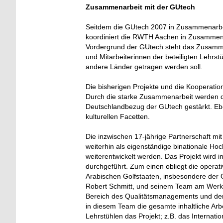
Zusammenarbeit mit der GUtech
Seitdem die GUtech 2007 in Zusammenarbei
koordiniert die RWTH Aachen in Zusammen
Vordergrund der GUtech steht das Zusammen
und Mitarbeiterinnen der beteiligten Lehrs
andere Länder getragen werden soll.
Die bisherigen Projekte und die Kooperati
Durch die starke Zusammenarbeit werden di
Deutschlandbezug der GUtech gestärkt. Ebe
kulturellen Facetten.
Die inzwischen 17-jährige Partnerschaft mi
weiterhin als eigenständige binationale 
weiterentwickelt werden. Das Projekt wird
durchgeführt. Zum einen obliegt die operat
Arabischen Golfstaaten, insbesondere der 
Robert Schmitt, und seinem Team am Werk
Bereich des Qualitätsmanagements und der
in diesem Team die gesamte inhaltliche Arb
Lehrstühlen das Projekt; z.B. das Internat