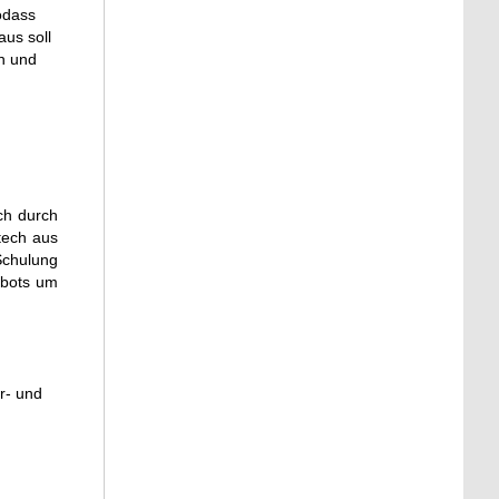
odass
aus soll
en und
ch durch
tech aus
Schulung
ebots um
r- und