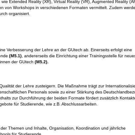
wie Extended Reality (XR), Virtual Reality (VR), Augmented Reality (A
hmen von Workshops in verschiedenen Formaten vermittelt. Zudem wer
rch organisiert.
eine Verbesserung der Lehre an der GUtech ab. Einerseits erfolgt eine
rende
(M5.1)
, andererseits die Einrichtung einer Trainingsstelle für neue
:innen der GUtech
(M5.2).
Qualität der Lehre zusteigern.
Die Maßnahme trägt zur Internationalisi
enschaftlichen Personals sowie zu einer Stärkung des Deutschlandbez
halts zur Durchführung der beiden Formate fördert zusätzlich Kontakte
ebote für Studierende, wie z.B. Abschlussarbeiten.
 der Themen und Inhalte, Organisation, Koordination und jährliche
ools für Studierende.