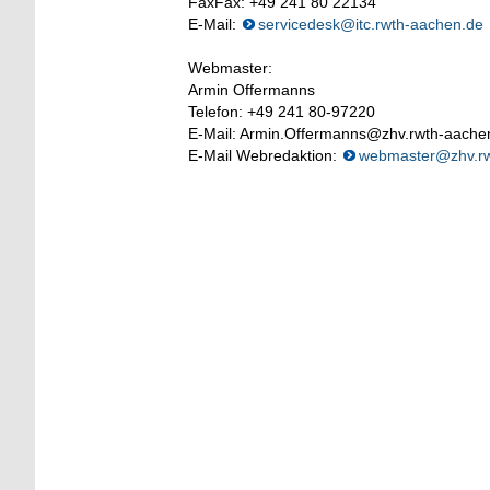
FaxFax: +49 241 80 22134
E-Mail:
servicedesk@itc.rwth-aachen.de
Webmaster:
Armin Offermanns
Telefon: +49 241 80-97220
E-Mail: Armin.Offermanns@zhv.rwth-aache
E-Mail Webredaktion:
webmaster@zhv.rw