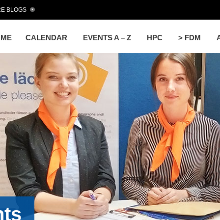
E BLOGS
OME
CALENDAR
EVENTS A – Z
HPC
> FDM
nts