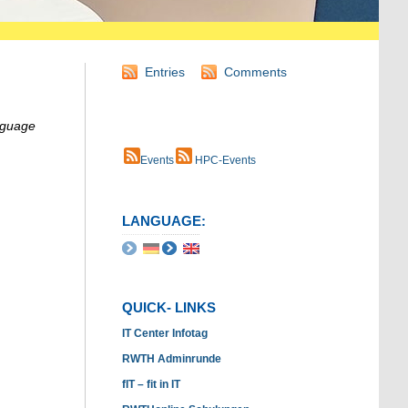
Entries
Comments
anguage
Events
HPC-Events
LANGUAGE:
QUICK- LINKS
IT Center Infotag
RWTH Adminrunde
fIT – fit in IT