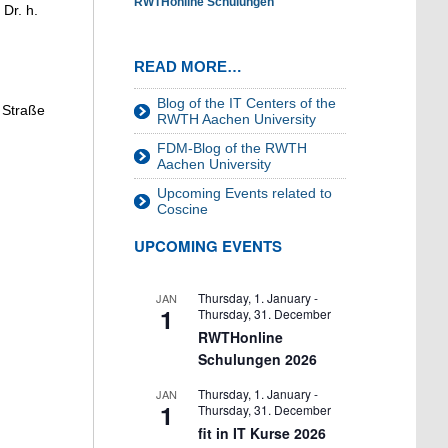
RWTHonline Schulungen
 Dr. h.
READ MORE…
Blog of the IT Centers of the
 Straße
RWTH Aachen University
FDM-Blog of the RWTH
Aachen University
Upcoming Events related to
Coscine
UPCOMING EVENTS
Thursday, 1. January
-
JAN
1
Thursday, 31. December
RWTHonline
Schulungen 2026
Thursday, 1. January
-
JAN
1
Thursday, 31. December
fit in IT Kurse 2026