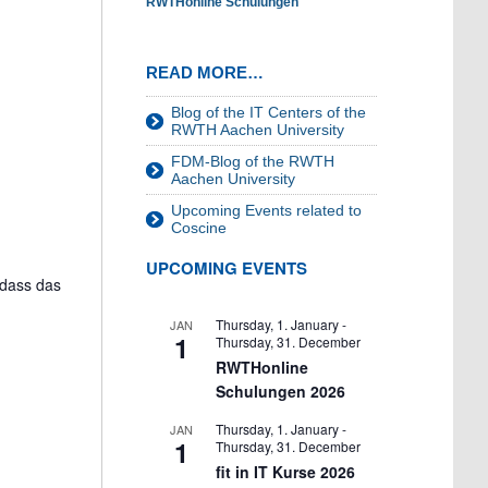
RWTHonline Schulungen
READ MORE…
Blog of the IT Centers of the
RWTH Aachen University
FDM-Blog of the RWTH
Aachen University
Upcoming Events related to
Coscine
UPCOMING EVENTS
 dass das
Thursday, 1. January
-
JAN
1
Thursday, 31. December
RWTHonline
Schulungen 2026
Thursday, 1. January
-
JAN
1
Thursday, 31. December
fit in IT Kurse 2026