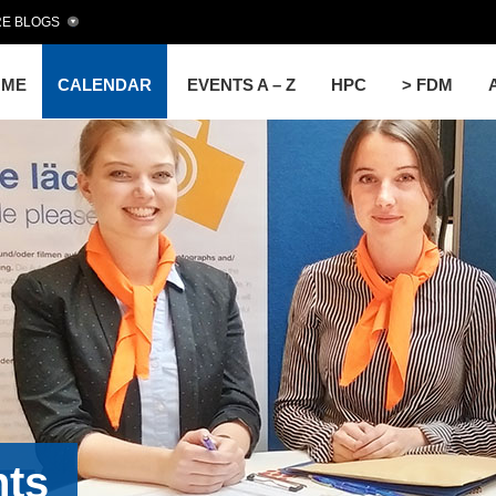
E BLOGS
OME
CALENDAR
EVENTS A – Z
HPC
> FDM
nts