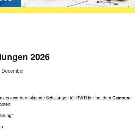
lungen 2026
. December
mesters werden folgende Schulungen für RWTHonline, dem
Campus-
boten:
lanung”
en
n