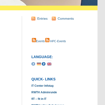
Entries
Comments
Events
HPC-Events
LANGUAGE:
QUICK- LINKS
IT Center Infotag
RWTH Adminrunde
fIT – fit in IT