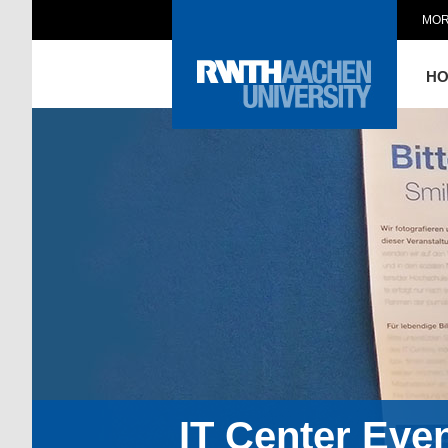
MOR
H
IT Center Eve