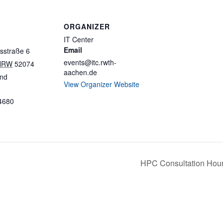
ORGANIZER
IT Center
Email
sstraße 6
events@itc.rwth-
NRW
52074
aachen.de
and
View Organizer Website
4680
HPC Consultation Hou