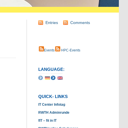
Entries
Comments
Events
HPC-Events
LANGUAGE:
QUICK- LINKS
IT Center Infotag
RWTH Adminrunde
fIT – fit in IT