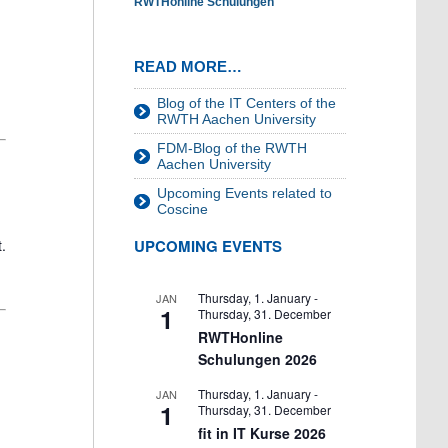
RWTHonline Schulungen
READ MORE…
Blog of the IT Centers of the
RWTH Aachen University
FDM-Blog of the RWTH
Aachen University
Upcoming Events related to
Coscine
.
UPCOMING EVENTS
Thursday, 1. January
-
JAN
1
Thursday, 31. December
RWTHonline
Schulungen 2026
Thursday, 1. January
-
JAN
1
Thursday, 31. December
fit in IT Kurse 2026