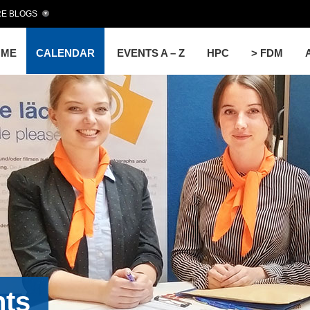
E BLOGS
OME
CALENDAR
EVENTS A – Z
HPC
> FDM
nts