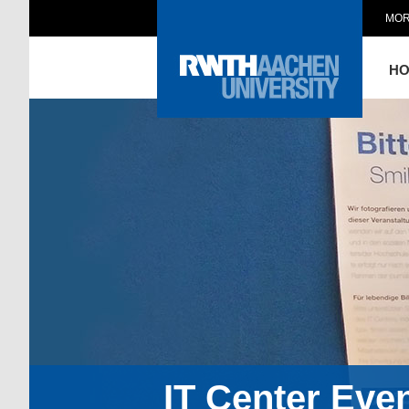
MOR
H
IT Center Eve