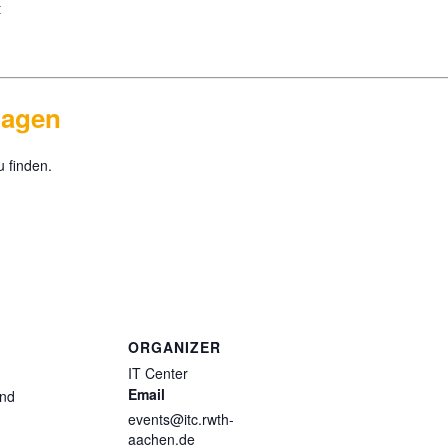
t
lagen
 finden.
ORGANIZER
IT Center
Email
and
events@itc.rwth-
aachen.de