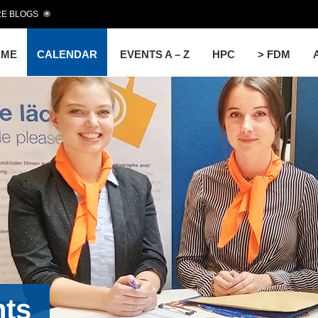
E BLOGS
OME
CALENDAR
EVENTS A – Z
HPC
> FDM
nts