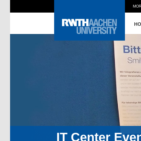
MOR
H
IT Center Eve