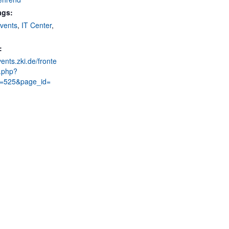
ags:
vents
,
IT Center
,
:
vents.zki.de/fronte
.php?
id=525&page_id=