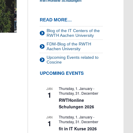
RWTHonline Schulungen
READ MORE…
Blog of the IT Centers of the
RWTH Aachen University
FDM-Blog of the RWTH
Aachen University
Upcoming Events related to
Coscine
UPCOMING EVENTS
Thursday, 1. January
-
JAN
1
Thursday, 31. December
RWTHonline
Schulungen 2026
Thursday, 1. January
-
JAN
1
Thursday, 31. December
fit in IT Kurse 2026