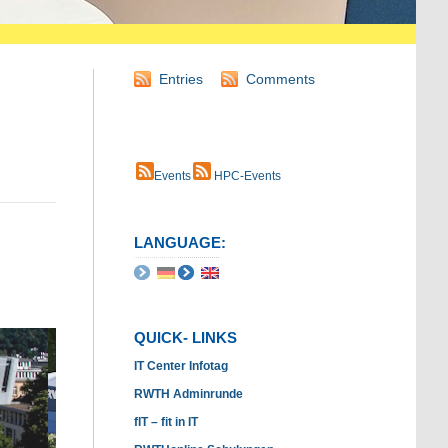
Entries
Comments
Events
HPC-Events
LANGUAGE:
QUICK- LINKS
IT Center Infotag
RWTH Adminrunde
fIT – fit in IT