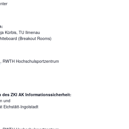
nter
n:
nja Kürbis, TU Ilmenau
Whiteboard (Breakout Rooms)
1
, RWTH Hochschulsportzentrum
 des ZKI AK Informationssicherheit:
en und
t Eichstätt-Ingolstadt