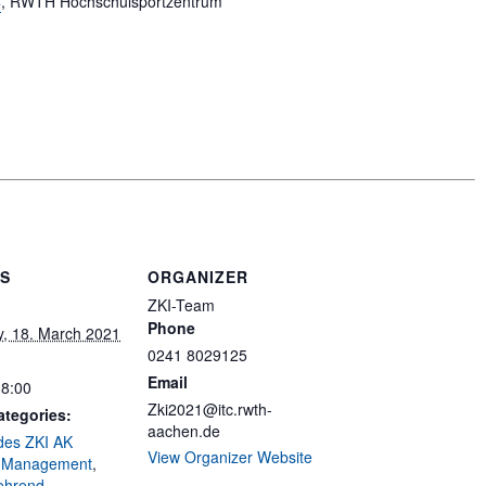
4
, RWTH Hochschulsportzentrum
LS
ORGANIZER
ZKI-Team
Phone
, 18. March 2021
0241 8029125
Email
18:00
Zki2021@itc.rwth-
ategories:
aachen.de
des ZKI AK
View Organizer Website
 Management
,
ehrend