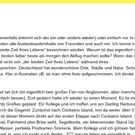
nenfalls erkennt sich der ein oder andere wieder) oder einfach nur in 
inden alle Auslandsaufenthalte von Freunden und auch mir. Ich kenne 
l beste Zeit ihres Lebens“ bezeichnen würden. Warum ist das eigentlich 
 besten lieber heute als morgen den Abflug machen sollte? Wenn das 
 nicht von „der besten Zeit ihres Lebens“ während ihres
sprechen. Deutschland hat wunderschöne Orte, Städte und Natur, Siche
r. Hier in Australien zB. ist man ohne Auto aufgeschmissen. Ich denke 
nd set
(ich bin eigentlich kein großer Fan von Anglizismen, aber manch
fach besser). Erst gestern hatte ich wieder so einen Moment. Es ist ei
chts Großes geplant. Ein Kollege und ich treffen uns am Darling Harbou
rch die Gegend. Zunächst nach Cockatoo Island, von da weiter über Ci
st dieser Moment direkt auf der ersten Etappe nach Cockatoo Island.
el, Fahrtwind plus Brise weht. Segelboote, ein lebensmüder Stand Up
Wasser, perfekte Postkarten-Szenerie. Mein Kollege und ich grinsen fas
sagt er, was ich exakt auch denke „
F***
warum leben wir eigentlich in