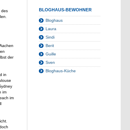
BLOGHAUS-BEWOHNER
n des
len.
Bloghaus
Laura
Sindi
Berit
n Aachen
den
Guille
lbst der
Sven
Bloghaus-Küche
d in
ulouse
 Sydney
m im
beach im
l
cht.
edoch