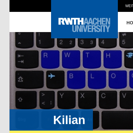
WEI
H
Kilian