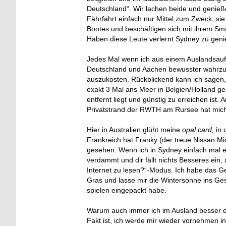
Deutschland“. Wir lachen beide und genieße
Fährfahrt einfach nur Mittel zum Zweck, si
Bootes und beschäftigen sich mit ihrem Sma
Haben diese Leute verlernt Sydney zu gen
Jedes Mal wenn ich aus einem Auslandsauf
Deutschland und Aachen bewusster wahrzu
auszukosten. Rückblickend kann ich sagen, 
exakt 3 Mal ans Meer in Belgien/Holland ges
entfernt liegt und günstig zu erreichen ist.
Privatstrand der RWTH am Rursee hat mich 
Hier in Australien glüht meine
opal card,
in 
Frankreich hat Franky (der treue Nissan Mi
gesehen. Wenn ich in Sydney einfach mal e
verdammt und dir fällt nichts Besseres ein
Internet zu lesen?“-Modus. Ich habe das G
Gras und lasse mir die Wintersonne ins Gesi
spielen eingepackt habe.
Warum auch immer ich im Ausland besser dar
Fakt ist, ich werde mir wieder vornehmen 