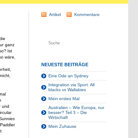
Artikel
Kommentare
die
nur ganz
so? Ist
so wäre,
NEUESTE BEITRÄGE
rheit,
nicht,
Eine Ode an Sydney
Integration via Sport: All
blacks vs Wallabies
mal
Mein erstes Mal
n
r und
Australien – Wie Europa, nur
besser? Teil 3 – Die
rcular
Wirtschaft
Sunnies
 Paddler
Mein Zuhause
t