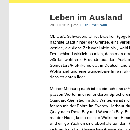
Leben im Ausland
29. Juli 2015 | von
Kilian Ernst Reuß
Ob USA, Schweden, Chile, Brasilien (gegebe
nächste Stadt hinter der Grenze, eins verb
wenige, die diese Zeit wohl nicht als „ woh
Deutschland wirklich so mies, dass man am
würden wohl viele Freunde aus dem Ausland
Semesters/Praktikums etc. in Deutschland 
Wohlstand und eine wunderbare Infrastruktu
dass es daran liegt.
Meiner Meinung nach ist es einfach das
mi
passen Wörter in einer anderen Sprache ein
Standard-Samstag im Juli, Winter, es ist ni
fahren mit der Fähre im Sydney Harbour du
Quay nach Rose Bay und Watson’s Bay. Es i
auf der Nase, keine einzige Wolke am Himm
und einige Yachten sind ebenfalls auf dem 
zeitgleich und im klassischen Aussie slang 