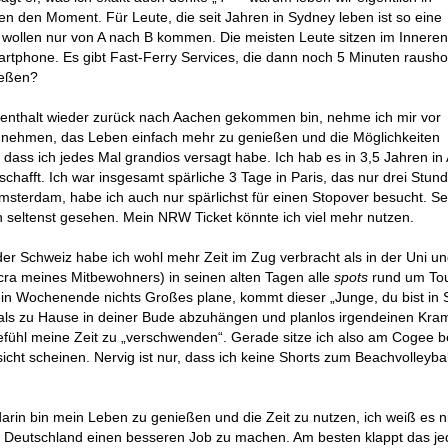
n den Moment. Für Leute, die seit Jahren in Sydney leben ist so eine
e wollen nur von A nach B kommen. Die meisten Leute sitzen im Innere
rtphone. Es gibt Fast-Ferry Services, die dann noch 5 Minuten rausho
ießen?
enthalt wieder zurück nach Aachen gekommen bin, nehme ich mir vor
nehmen, das Leben einfach mehr zu genießen und die Möglichkeiten
dass ich jedes Mal grandios versagt habe. Ich hab es in 3,5 Jahren i
chafft. Ich war insgesamt spärliche 3 Tage in Paris, das nur drei Stun
 Amsterdam, habe ich auch nur spärlichst für einen Stopover besucht. Se
seltenst gesehen. Mein NRW Ticket könnte ich viel mehr nutzen.
der Schweiz habe ich wohl mehr Zeit im Zug verbracht als in der Uni un
cra meines Mitbewohners) in seinen alten Tagen alle
spots
rund um To
in Wochenende nichts Großes plane, kommt dieser „Junge, du bist in
, als zu Hause in deiner Bude abzuhängen und planlos irgendeinen Kra
efühl meine Zeit zu „verschwenden“. Gerade sitze ich also am Cogee 
cht scheinen. Nervig ist nur, dass ich keine Shorts zum Beachvolleybal
in bin mein Leben zu genießen und die Zeit zu nutzen, ich weiß es ni
in Deutschland einen besseren Job zu machen. Am besten klappt das j