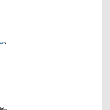
akt
).
jekts