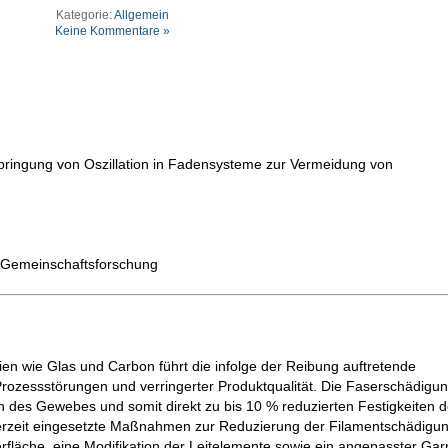
Kategorie:
Allgemein
Keine Kommentare »
inbringung von Oszillation in Fadensysteme zur Vermeidung von
le Gemeinschaftsforschung
ien wie Glas und Carbon führt die infolge der Reibung auftretende
zessstörungen und verringerter Produktqualität. Die Faserschädigun
 des Gewebes und somit direkt zu bis 10 % reduzierten Festigkeiten 
Derzeit eingesetzte Maßnahmen zur Reduzierung der Filamentschädigun
erfläche, eine Modifikation der Leitelemente sowie ein angepasster Gar