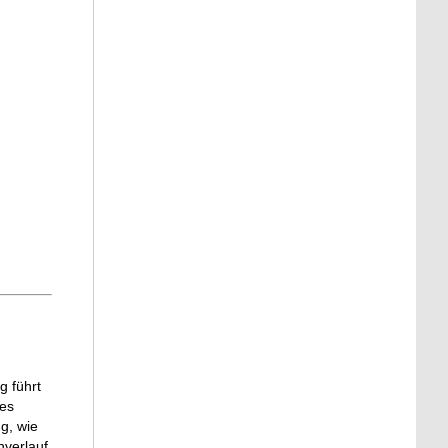
g führt
des
g, wie
nverlauf,