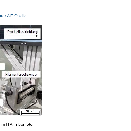
ter AiF Oszilla
.
 im ITA-Tribometer