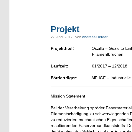
Projekt
27. April 2017 | von
Andreas Oerder
Projekttitel:
Oszilla – Gezielte E
.
Filamentbrüchen
Laufzeit:
01/2017 – 12/2018
Förderträger:
AiF IGF – Industriel
Mission Statement
Bei der Verarbeitung spröder Fasermaterial
Filamentschädigung zu schwerwiegenden Pro
zu reduzierten mechanischen Eigenschaften
resultierenden Faserverbundkunststoffs. 
die Variation der Schlichte auf der Faserob