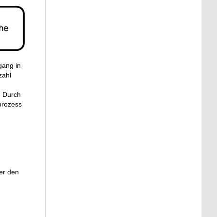
gang in
zahl
. Durch
prozess
er den