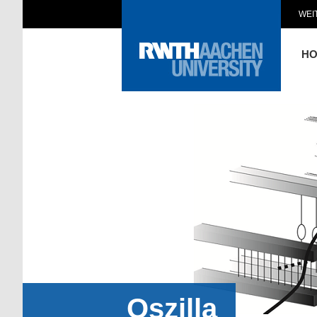
WEI
H
Oszilla